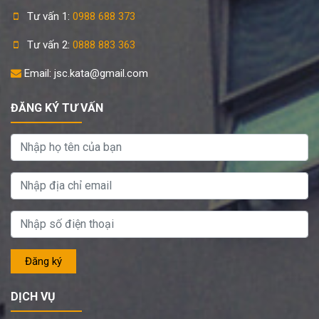
Tư vấn 1:
0988 688 373
Tư vấn 2:
0888 883 363
Email: jsc.kata@gmail.com
ĐĂNG KÝ TƯ VẤN
DỊCH VỤ