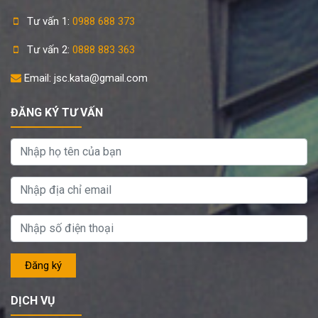
Tư vấn 1:
0988 688 373
Tư vấn 2:
0888 883 363
Email: jsc.kata@gmail.com
ĐĂNG KÝ TƯ VẤN
DỊCH VỤ