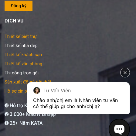
DỊCH VỤ
Thiết kế biệt thự
Thiết kế nhà đẹp
Thiết kế khách sạn
Thiết kế văn phòng
Thi công trọn gói
Sản xuất đồ gỗ nội thất
Tư Vấn Viên
Hồ sơ xin phép xây dựng
Chào anh/chị em là Nhân viên tư vấn 
➌ Hỗ trợ KATA 24/7
có thể giúp gì cho anh/chị ạ?
➋ 3.000+ Mẫu Nhà Đẹp
➊ 25+ Năm KATA