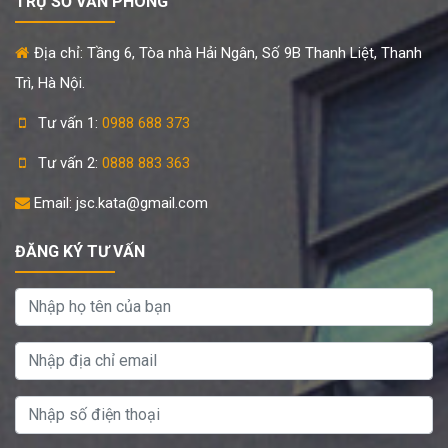
TRỤ SỞ VĂN PHÒNG
Địa chỉ: Tầng 6, Tòa nhà Hải Ngân, Số 9B Thanh Liệt, Thanh
Trì, Hà Nội.
Tư vấn 1:
0988 688 373
Tư vấn 2:
0888 883 363
Email: jsc.kata@gmail.com
ĐĂNG KÝ TƯ VẤN