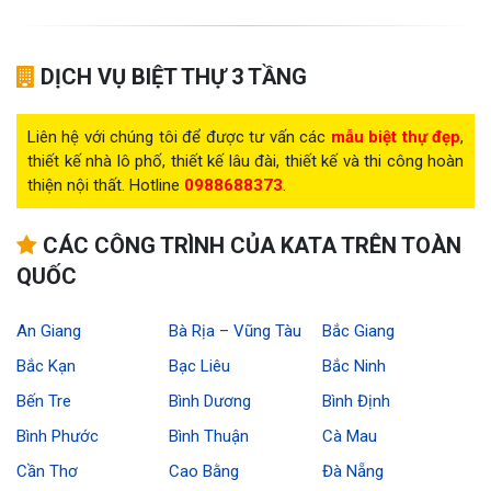
DỊCH VỤ BIỆT THỰ 3 TẦNG
Liên hệ với chúng tôi để được tư vấn các
mẫu biệt thự đẹp
,
thiết kế nhà lô phố, thiết kế lâu đài, thiết kế và thi công hoàn
thiện nội thất. Hotline
0988688373
.
CÁC CÔNG TRÌNH CỦA KATA TRÊN TOÀN
QUỐC
An Giang
Bà Rịa – Vũng Tàu
Bắc Giang
Bắc Kạn
Bạc Liêu
Bắc Ninh
Bến Tre
Bình Dương
Bình Định
Bình Phước
Bình Thuận
Cà Mau
Cần Thơ
Cao Bằng
Đà Nẵng