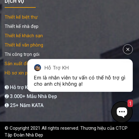
DỊCH VỤ
Thiết kế biệt thự
Thiết kế nhà đẹp
Thiết kế khách sạn
Thiết kế văn phòng
Thi công trọn gói
Sản xuất đồ gỗ nội thất
Hỗ Trợ KH
Hồ sơ xin phép xây dựng
Em là nhân viên tư vấn có thể hỗ trợ gì 
cho anh chị không ạ! 
➌ Hỗ trợ KATA 24/7
➋ 3.000+ Mẫu Nhà Đẹp
1
➊ 25+ Năm KATA
© Copyright 2021 All rights reserved. Thương hiệu của CTCP
Tập Đoàn Nhà Đẹp