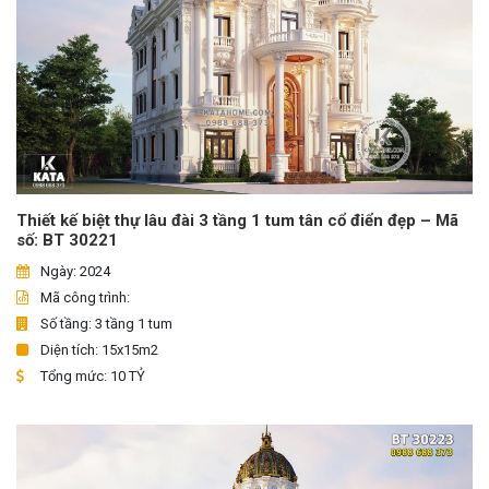
Thiết kế biệt thự lâu đài 3 tầng 1 tum tân cổ điển đẹp – Mã
số: BT 30221
Ngày: 2024
Mã công trình:
Số tầng: 3 tầng 1 tum
Diện tích: 15x15m2
Tổng mức: 10 TỶ