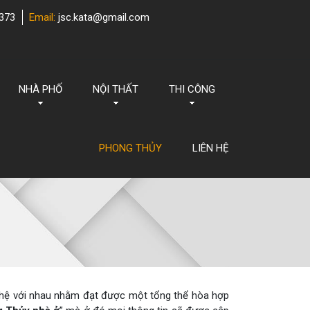
373
Email:
jsc.kata@gmail.com
NHÀ PHỐ
NỘI THẤT
THI CÔNG
PHONG THỦY
LIÊN HỆ
 hệ với nhau nhằm đạt được một tổng thể hòa hợp