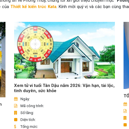
hông tin về Phong Thủy, chúng tôi xin giới thiệu chuyên mục “
Phong
te của
Thiết kế kiến trúc Kata
. Kính mời quý vị và các bạn cùng t
Xem tử vi tuổi Tân Dậu năm 2026: Vận hạn, tài lộc,
tình duyên, sức khỏe
TỔ
Ngày:
n
Mã công trình:
Số tầng:
Diện tích:
Tổng mức: