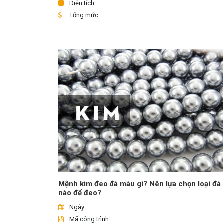
Diện tích:
Tổng mức:
Mệnh kim đeo đá màu gì? Nên lựa chọn loại đá
nào để đeo?
Ngày:
Mã công trình: