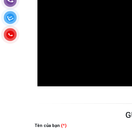
G
Tên của bạn
(*)