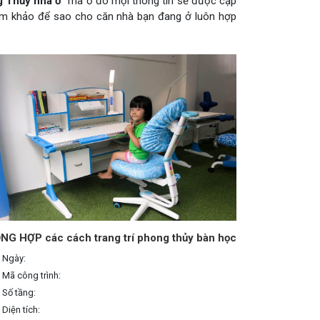
 Thủy nhà ở
” mà ở đó mọi thông tin sẽ được cập
ham khảo để sao cho căn nhà bạn đang ở luôn hợp
NG HỢP các cách trang trí phong thủy bàn học
Ngày:
Mã công trình:
Số tầng:
Diện tích: