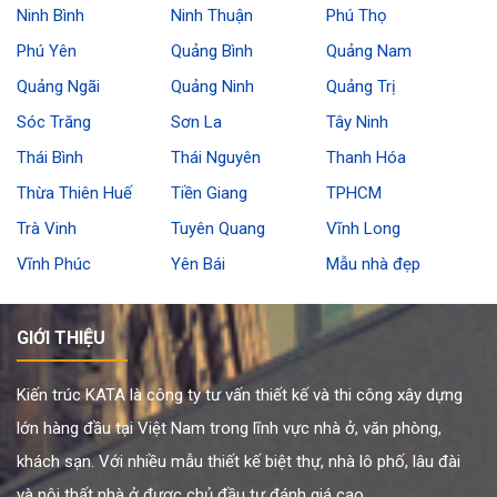
Ninh Bình
Ninh Thuận
Phú Thọ
Phú Yên
Quảng Bình
Quảng Nam
Quảng Ngãi
Quảng Ninh
Quảng Trị
Sóc Trăng
Sơn La
Tây Ninh
Thái Bình
Thái Nguyên
Thanh Hóa
Thừa Thiên Huế
Tiền Giang
TPHCM
Trà Vinh
Tuyên Quang
Vĩnh Long
Vĩnh Phúc
Yên Bái
Mẫu nhà đẹp
GIỚI THIỆU
Kiến trúc KATA là công ty tư vấn thiết kế và thi công xây dựng
lớn hàng đầu tại Việt Nam trong lĩnh vực nhà ở, văn phòng,
khách sạn. Với nhiều mẫu thiết kế biệt thự, nhà lô phố, lâu đài
và nội thất nhà ở được chủ đầu tư đánh giá cao.