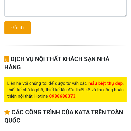
DỊCH VỤ NỘI THẤT KHÁCH SẠN NHÀ
HÀNG
Liên hệ với chúng tôi để được tư vấn các
mẫu biệt thự đẹp
,
thiết kế nhà lô phố, thiết kế lâu đài, thiết kế và thi công hoàn
thiện nội thất. Hotline
0988688373
.
CÁC CÔNG TRÌNH CỦA KATA TRÊN TOÀN
QUỐC