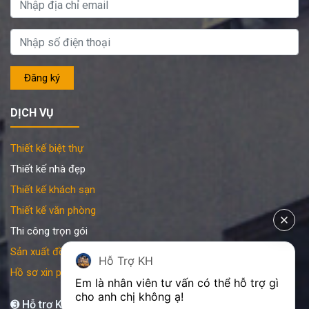
DỊCH VỤ
Thiết kế biệt thự
Thiết kế nhà đẹp
Thiết kế khách sạn
Thiết kế văn phòng
Thi công trọn gói
Sản xuất đồ gỗ nội thất
Hỗ Trợ KH
Hồ sơ xin phép xây dựng
Em là nhân viên tư vấn có thể hỗ trợ gì 
cho anh chị không ạ! 
➌ Hỗ trợ KATA 24/7