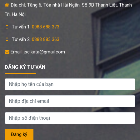
Địa chỉ: Tầng 6, Tòa nhà Hải Ngân, Số 9B Thanh Liệt, Thanh
Trì, Hà Nội.
Tư vấn 1:
0988 688 373
Tư vấn 2:
0888 883 363
Email: jsc.kata@gmail.com
ĐĂNG KÝ TƯ VẤN