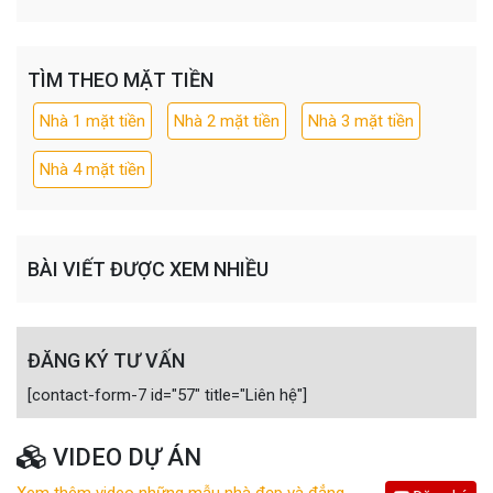
TÌM THEO MẶT TIỀN
Nhà 1 mặt tiền
Nhà 2 mặt tiền
Nhà 3 mặt tiền
Nhà 4 mặt tiền
BÀI VIẾT ĐƯỢC XEM NHIỀU
ĐĂNG KÝ TƯ VẤN
[contact-form-7 id="57" title="Liên hệ"]
VIDEO DỰ ÁN
Xem thêm video những mẫu nhà đẹp và đẳng