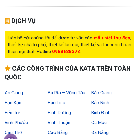
DỊCH VỤ
Liên hệ với chúng tôi để được tư vấn các
mẫu biệt thự đẹp
,
thiết kế nhà lô phố, thiết kế lâu đài, thiết kế và thi công hoàn
thiện nội thất. Hotline
0988688373
.
CÁC CÔNG TRÌNH CỦA KATA TRÊN TOÀN
QUỐC
An Giang
Bà Rịa – Vũng Tàu
Bắc Giang
Bắc Kạn
Bạc Liêu
Bắc Ninh
Bến Tre
Bình Dương
Bình Định
Bình Phước
Bình Thuận
Cà Mau
Cần Thơ
Cao Bằng
Đà Nẵng