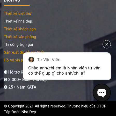
DỊCH VỤ
Thiết kế biệt thự
Thiết kế nhà đẹp
Thiết kế khách sạn
Thiết kế văn phòng
Thi công trọn gói
Sản xuất đồ gỗ nội thất
Tư Vấn Viên
Hồ sơ xin phép xây dựng
Chào anh/chị em là Nhân viên tư vấn 
➌ Hỗ trợ KATA 24/7
có thể giúp gì cho anh/chị ạ?
➋ 3.000+ Mẫu Nhà Đẹp
➊ 25+ Năm KATA
© Copyright 2021 All rights reserved. Thương hiệu của CTCP
Tập Đoàn Nhà Đẹp