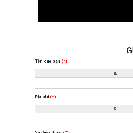
G
Tên của bạn
(*)
Địa chỉ
(*)
Số điện thoại
(*)