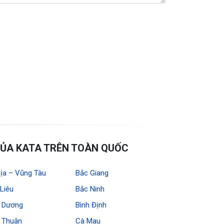
ỦA KATA TRÊN TOÀN QUỐC
ịa – Vũng Tàu
Bắc Giang
Liêu
Bắc Ninh
h Dương
Bình Định
h Thuận
Cà Mau