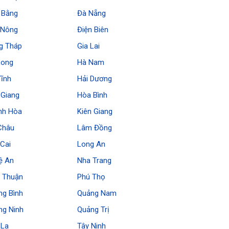
 Bằng
Đà Nẵng
 Nông
Điện Biên
g Tháp
Gia Lai
Long
Hà Nam
Tĩnh
Hải Dương
 Giang
Hòa Bình
nh Hòa
Kiên Giang
Châu
Lâm Đồng
Cai
Long An
ệ An
Nha Trang
h Thuận
Phú Thọ
ng Bình
Quảng Nam
ng Ninh
Quảng Trị
 La
Tây Ninh