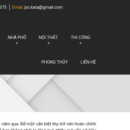
373
Email:
jsc.kata@gmail.com
NHÀ PHỐ
NỘI THẤT
THI CÔNG
PHONG THỦY
LIÊN HỆ
ng năm qua. Để một căn biệt thự trở nên hoàn chỉnh