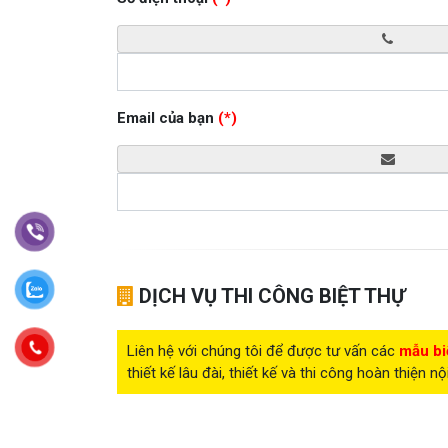
Email của bạn
(*)
DỊCH VỤ THI CÔNG BIỆT THỰ
Liên hệ với chúng tôi để được tư vấn các
mẫu bi
thiết kế lâu đài, thiết kế và thi công hoàn thiện nộ