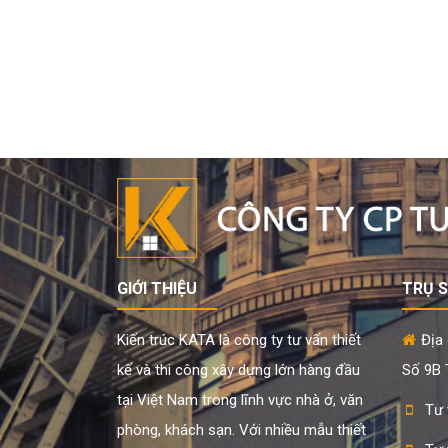
GIỚI THIỆU
TRỤ 
Kiến trúc KATA là công ty tư vấn thiết
Địa 
kế và thi công xây dựng lớn hàng đầu
Số 9B T
tại Việt Nam trong lĩnh vực nhà ở, văn
Tư 
phòng, khách sạn. Với nhiều mẫu thiết