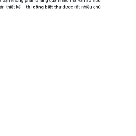
 bạn không phải lo lắng quá nhiều mà vẫn sở hữu
án thiết kế –
thi công biệt thự
được rất nhiều chủ