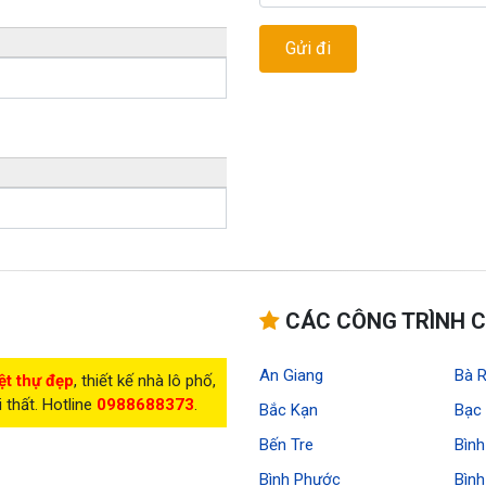
CÁC CÔNG TRÌNH C
An Giang
Bà R
ệt thự đẹp
, thiết kế nhà lô phố,
i thất. Hotline
0988688373
.
Bắc Kạn
Bạc 
Bến Tre
Bìn
Bình Phước
Bìn