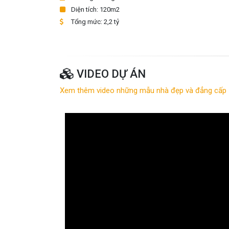
Diện tích: 120m2
Tổng mức: 2,2 tỷ
VIDEO DỰ ÁN
Xem thêm video những mẫu nhà đẹp và đẳng cấp