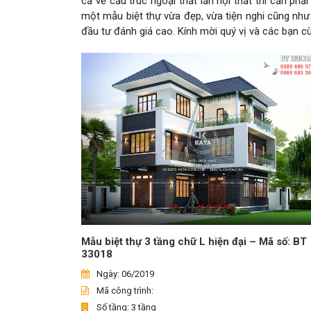
cả về cấu trúc ngoại thất lẫn nội thất thì cần ph
một mẫu biệt thự vừa đẹp, vừa tiện nghi cũng như
đầu tư đánh giá cao. Kính mời quý vị và các bạn 
Mẫu biệt thự 3 tầng chữ L hiện đại – Mã số: BT
33018
Ngày: 06/2019
Mã công trình:
Số tầng: 3 tầng