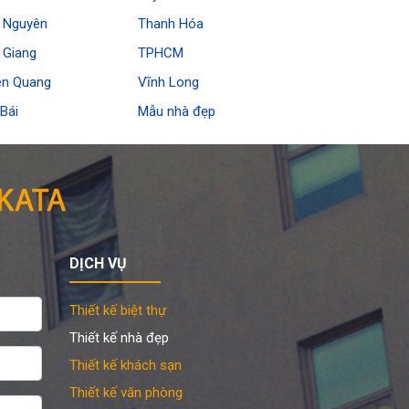
i Nguyên
Thanh Hóa
 Giang
TPHCM
ên Quang
Vĩnh Long
Bái
Mẫu nhà đẹp
DỊCH VỤ
Thiết kế biệt thự
Thiết kế nhà đẹp
Thiết kế khách sạn
Thiết kế văn phòng