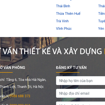
Thái Bình
Thá
Thừa Thiên Huế
Tiền
Trà Vinh
Tuy
Vĩnh Phúc
Yên 
SỞ VĂN PHÒNG
ĐĂNG KÝ TƯ VẤN
chỉ: Tầng 6, Tòa nhà Hải Ngân,
hanh Liệt, Thanh Trì, Hà Nội.
vấn 1:
0988 688 373