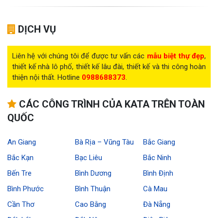
DỊCH VỤ
Liên hệ với chúng tôi để được tư vấn các
mẫu biệt thự đẹp
,
thiết kế nhà lô phố, thiết kế lâu đài, thiết kế và thi công hoàn
thiện nội thất. Hotline
0988688373
.
CÁC CÔNG TRÌNH CỦA KATA TRÊN TOÀN
QUỐC
An Giang
Bà Rịa – Vũng Tàu
Bắc Giang
Bắc Kạn
Bạc Liêu
Bắc Ninh
Bến Tre
Bình Dương
Bình Định
Bình Phước
Bình Thuận
Cà Mau
Cần Thơ
Cao Bằng
Đà Nẵng