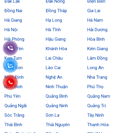
Đắk Lắk
Đắk Nông
Điện Biên
Đồng Nai
Đồng Tháp
Gia Lai
Hà Giang
Hạ Long
Hà Nam
Hà Nội
Hà Tĩnh
Hải Dương
Hải Phòng
Hậu Giang
Hòa Bình
Hưng Yên
Khánh Hòa
Kiên Giang
Kon Tum
Lai Châu
Lâm Đồng
Lạng Sơn
Lào Cai
Long An
Nam Định
Nghệ An
Nha Trang
Ninh Bình
Ninh Thuận
Phú Thọ
Phú Yên
Quảng Bình
Quảng Nam
Quảng Ngãi
Quảng Ninh
Quảng Trị
Sóc Trăng
Sơn La
Tây Ninh
Thái Bình
Thái Nguyên
Thanh Hóa