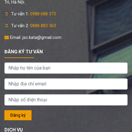
Trì, Hà Nội.
Tư vấn 1:
0988 688 373
Tư vấn 2:
0888 883 363
Email: jsc.kata@gmail.com
ĐĂNG KÝ TƯ VẤN
DỊCH VỤ