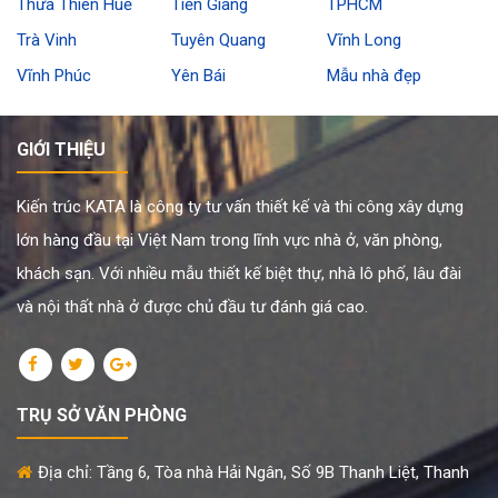
Thừa Thiên Huế
Tiền Giang
TPHCM
Trà Vinh
Tuyên Quang
Vĩnh Long
Vĩnh Phúc
Yên Bái
Mẫu nhà đẹp
GIỚI THIỆU
Kiến trúc KATA là công ty tư vấn thiết kế và thi công xây dựng
lớn hàng đầu tại Việt Nam trong lĩnh vực nhà ở, văn phòng,
khách sạn. Với nhiều mẫu thiết kế biệt thự, nhà lô phố, lâu đài
và nội thất nhà ở được chủ đầu tư đánh giá cao.
TRỤ SỞ VĂN PHÒNG
Địa chỉ: Tầng 6, Tòa nhà Hải Ngân, Số 9B Thanh Liệt, Thanh