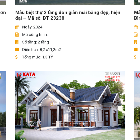
đơn
Mẫu biệt thự 2 tầng đơn giản mái bằng đẹp, hiện
Mẫ
đại – Mã số: BT 23238
Bì
Ngày: 2024
Mã công trình:
Số tầng: 2 tầng
Diện tích: 8,2 x11,2m2
Tổng mức: 1,3 TỶ