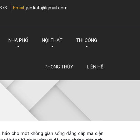
373
Email:
jsc.kata@gmail.com
NHÀ PHỐ
NỘI THẤT
THI CÔNG
PHONG THỦY
LIÊN HỆ
n hảo cho một không gian sống đẳng cấp mà diện