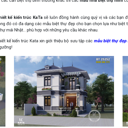
 các căn biệt thự bình thường khác thì các
mẫu nhà biệt thự mini
cũ
hiết kế kiến trúc KaTa
sẽ luôn đồng hành cùng quý vị và các bạn đ
 đó có đa dạng các mẫu biệt thự đẹp cho bạn chọn lựa như biệt thự 
ệt thự mái Nhật… phù hợp với những yêu cầu khác nhau.
t kế kiến trúc Kata xin giới thiệu bộ sưu tập các
mẫu biệt thự đẹp 
ngưỡng!