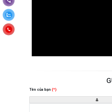
G
Tên của bạn
(*)