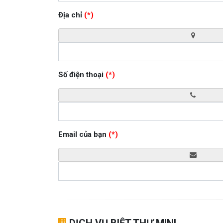
Địa chỉ
(*)
Số điện thoại
(*)
Email của bạn
(*)
DỊCH VỤ BIỆT THỰ MINI