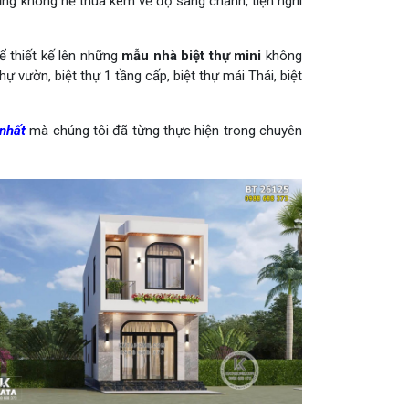
ng không hề thua kém về độ sang chảnh, tiện nghi
ể thiết kế lên những
mẫu nhà biệt thự mini
không
vườn, biệt thự 1 tầng cấp, biệt thự mái Thái, biệt
nhất
mà chúng tôi đã từng thực hiện trong chuyên