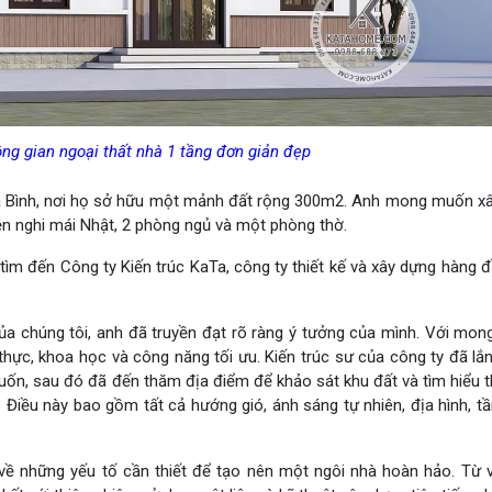
g gian ngoại thất nhà 1 tầng đơn giản đẹp
Hòa Bình, nơi họ sở hữu một mảnh đất rộng 300m2. Anh mong muốn x
iện nghi mái Nhật, 2 phòng ngủ và một phòng thờ.
ã tìm đến Công ty Kiến trúc KaTa, công ty thiết kế và xây dựng hàng 
ư của chúng tôi, anh đã truyền đạt rõ ràng ý tưởng của mình. Với mo
 thực, khoa học và công năng tối ưu. Kiến trúc sư của công ty đã lắ
uốn, sau đó đã đến thăm địa điểm để khảo sát khu đất và tìm hiểu 
 Điều này bao gồm tất cả hướng gió, ánh sáng tự nhiên, địa hình, tầ
 về những yếu tố cần thiết để tạo nên một ngôi nhà hoàn hảo. Từ v