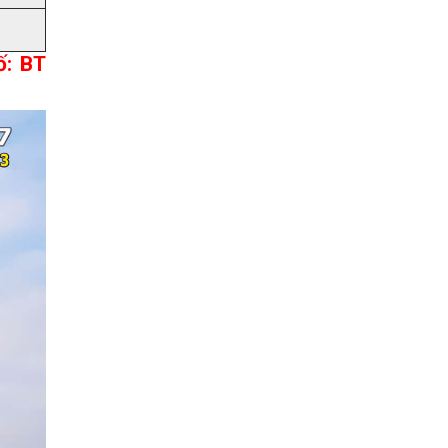
ố: BT