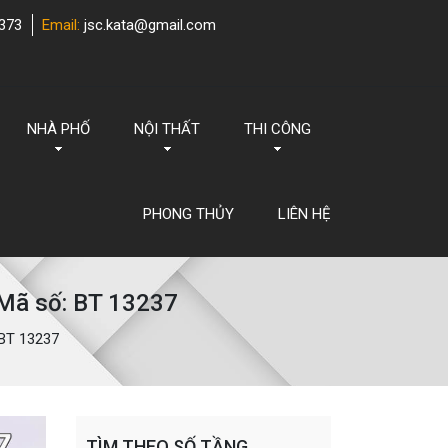
373
Email:
jsc.kata@gmail.com
NHÀ PHỐ
NỘI THẤT
THI CÔNG
PHONG THỦY
LIÊN HỆ
 Mã số: BT 13237
 BT 13237
TÌM THEO SỐ TẦNG