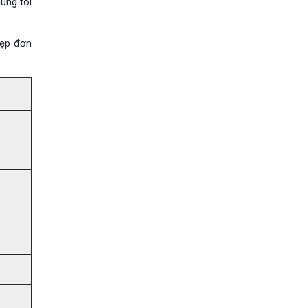
húng tôi
đẹp đơn