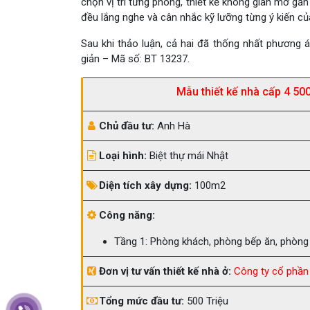
chọn vị trí từng phòng, thiết kế không gian mở gắn k
đều lắng nghe và cân nhắc kỹ lưỡng từng ý kiến ​​củ
Sau khi thảo luận, cả hai đã thống nhất phương á
giản – Mã số: BT 13237.
Mẫu thiết kế nhà cấp 4 50
Chủ đầu tư:
Anh Hà
Loại hình:
Biệt thự mái Nhật
Diện tích xây dựng:
100m2
Công năng:
Tầng 1: Phòng khách, phòng bếp ăn, phòng
Đơn vị tư vấn thiết kế nhà ở:
Công ty cổ phần 
Tổng mức đầu tư:
500 Triệu