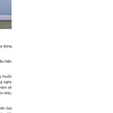
ây dựng
đầu hiện
ng muốn
ng nghe
thêm về
m nhìn,
iệc lựa