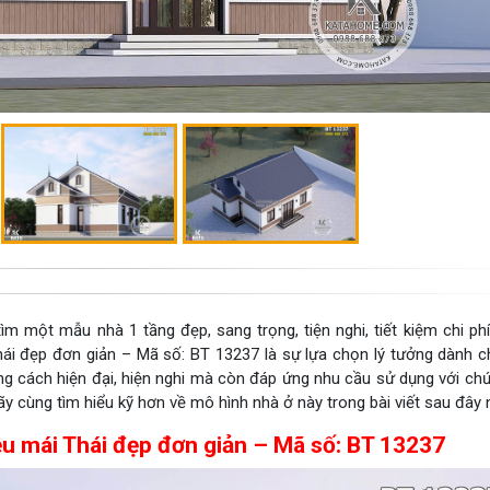
m một mẫu nhà 1 tầng đẹp, sang trọng, tiện nghi, tiết kiệm chi ph
ái đẹp đơn giản – Mã số: BT 13237 là sự lựa chọn lý tưởng dành c
ong cách hiện đại, hiện nghi mà còn đáp ứng nhu cầu sử dụng với ch
Hãy cùng tìm hiểu kỹ hơn về mô hình nhà ở này trong bài viết sau đây 
ệu mái Thái đẹp đơn giản – Mã số: BT 13237