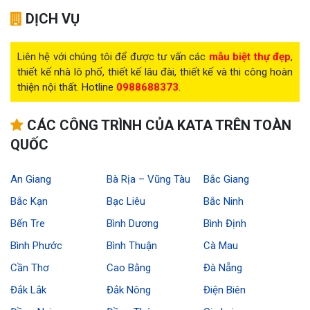
DỊCH VỤ
Liên hệ với chúng tôi để được tư vấn các
mẫu biệt thự đẹp
,
thiết kế nhà lô phố, thiết kế lâu đài, thiết kế và thi công hoàn
thiện nội thất. Hotline
0988688373
.
CÁC CÔNG TRÌNH CỦA KATA TRÊN TOÀN
QUỐC
An Giang
Bà Rịa – Vũng Tàu
Bắc Giang
Bắc Kạn
Bạc Liêu
Bắc Ninh
Bến Tre
Bình Dương
Bình Định
Bình Phước
Bình Thuận
Cà Mau
Cần Thơ
Cao Bằng
Đà Nẵng
Đắk Lắk
Đắk Nông
Điện Biên