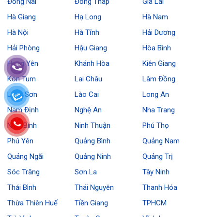
Đồng Nai
Đồng Tháp
Gia Lai
Hà Giang
Hạ Long
Hà Nam
Hà Nội
Hà Tĩnh
Hải Dương
Hải Phòng
Hậu Giang
Hòa Bình
Hưng Yên
Khánh Hòa
Kiên Giang
Kon Tum
Lai Châu
Lâm Đồng
Lạng Sơn
Lào Cai
Long An
Nam Định
Nghệ An
Nha Trang
Ninh Bình
Ninh Thuận
Phú Thọ
Phú Yên
Quảng Bình
Quảng Nam
Quảng Ngãi
Quảng Ninh
Quảng Trị
Sóc Trăng
Sơn La
Tây Ninh
Thái Bình
Thái Nguyên
Thanh Hóa
Thừa Thiên Huế
Tiền Giang
TPHCM