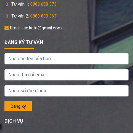
Tư vấn 1:
0988 688 373
Tư vấn 2:
0888 883 363
Email: jsc.kata@gmail.com
ĐĂNG KÝ TƯ VẤN
DỊCH VỤ