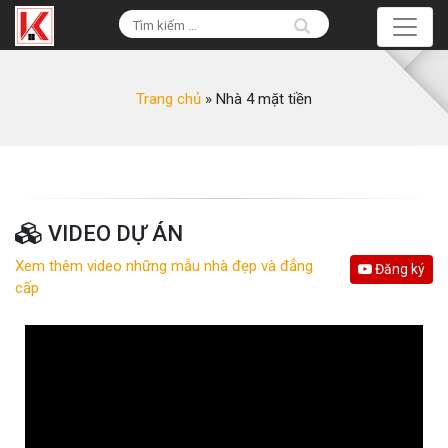
Trang chủ
»
Nhà 4 mặt tiền
VIDEO DỰ ÁN
Xem thêm video những mẫu nhà đẹp và đẳng
Đăng ký
cấp