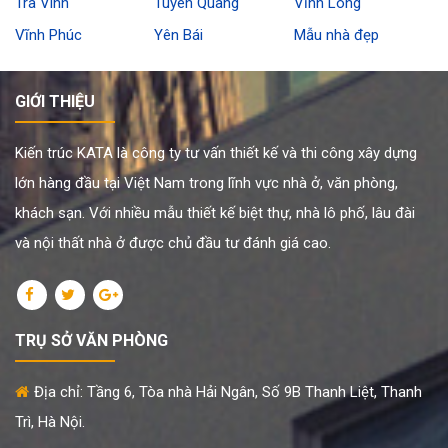
Trà Vinh
Tuyên Quang
Vĩnh Long
Vĩnh Phúc
Yên Bái
Mẫu nhà đẹp
GIỚI THIỆU
Kiến trúc KATA là công ty tư vấn thiết kế và thi công xây dựng
lớn hàng đầu tại Việt Nam trong lĩnh vực nhà ở, văn phòng,
khách sạn. Với nhiều mẫu thiết kế biệt thự, nhà lô phố, lâu đài
và nội thất nhà ở được chủ đầu tư đánh giá cao.
TRỤ SỞ VĂN PHÒNG
Địa chỉ: Tầng 6, Tòa nhà Hải Ngân, Số 9B Thanh Liệt, Thanh
Trì, Hà Nội.