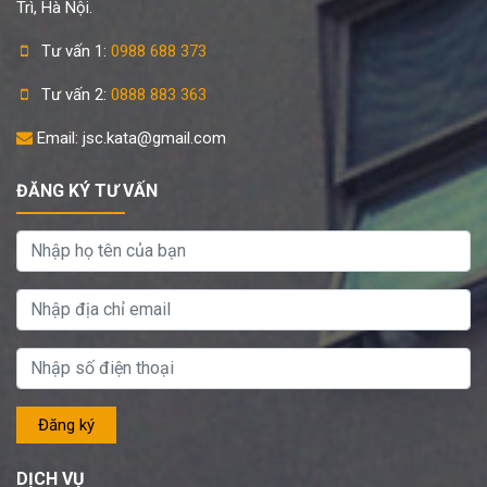
Trì, Hà Nội.
Tư vấn 1:
0988 688 373
Tư vấn 2:
0888 883 363
Email: jsc.kata@gmail.com
ĐĂNG KÝ TƯ VẤN
DỊCH VỤ