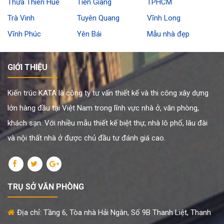
Thừa Thiên Huế
Tiền Giang
TPHCM
Trà Vinh
Tuyên Quang
Vĩnh Long
Vĩnh Phúc
Yên Bái
Mẫu nhà đẹp
GIỚI THIỆU
Kiến trúc KATA là công ty tư vấn thiết kế và thi công xây dựng
lớn hàng đầu tại Việt Nam trong lĩnh vực nhà ở, văn phòng,
khách sạn. Với nhiều mẫu thiết kế biệt thự, nhà lô phố, lâu đài
và nội thất nhà ở được chủ đầu tư đánh giá cao.
TRỤ SỞ VĂN PHÒNG
Địa chỉ: Tầng 6, Tòa nhà Hải Ngân, Số 9B Thanh Liệt, Thanh