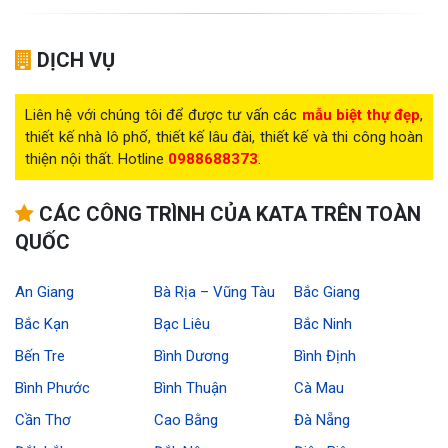
DỊCH VỤ
Liên hệ với chúng tôi để được tư vấn các
mẫu biệt thự đẹp
,
thiết kế nhà lô phố, thiết kế lâu đài, thiết kế và thi công hoàn
thiện nội thất. Hotline
0988688373
.
CÁC CÔNG TRÌNH CỦA KATA TRÊN TOÀN
QUỐC
An Giang
Bà Rịa – Vũng Tàu
Bắc Giang
Bắc Kạn
Bạc Liêu
Bắc Ninh
Bến Tre
Bình Dương
Bình Định
Bình Phước
Bình Thuận
Cà Mau
Cần Thơ
Cao Bằng
Đà Nẵng