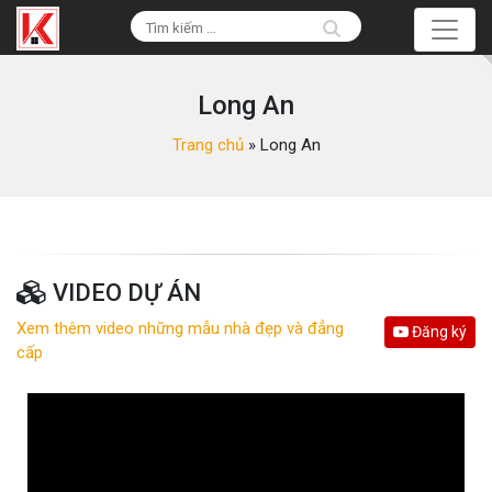
Long An
Trang chủ
»
Long An
VIDEO DỰ ÁN
Xem thêm video những mẫu nhà đẹp và đẳng
Đăng ký
cấp