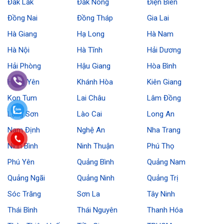
Đắk Lắk
Đắk Nông
Điện Biên
Đồng Nai
Đồng Tháp
Gia Lai
Hà Giang
Hạ Long
Hà Nam
Hà Nội
Hà Tĩnh
Hải Dương
Hải Phòng
Hậu Giang
Hòa Bình
Hưng Yên
Khánh Hòa
Kiên Giang
Kon Tum
Lai Châu
Lâm Đồng
Lạng Sơn
Lào Cai
Long An
Nam Định
Nghệ An
Nha Trang
Ninh Bình
Ninh Thuận
Phú Thọ
Phú Yên
Quảng Bình
Quảng Nam
Quảng Ngãi
Quảng Ninh
Quảng Trị
Sóc Trăng
Sơn La
Tây Ninh
Thái Bình
Thái Nguyên
Thanh Hóa