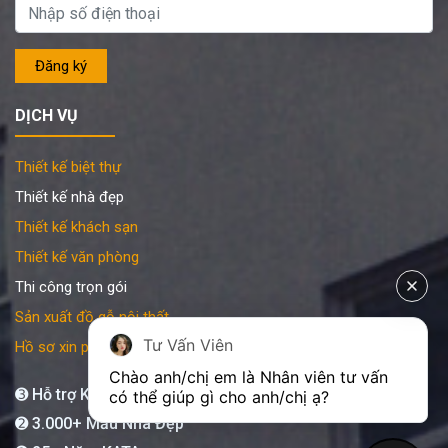
DỊCH VỤ
Thiết kế biệt thự
Thiết kế nhà đẹp
Thiết kế khách sạn
Thiết kế văn phòng
Thi công trọn gói
Sản xuất đồ gỗ nội thất
Tư Vấn Viên
Hồ sơ xin phép xây dựng
Chào anh/chị em là Nhân viên tư vấn 
➌ Hỗ trợ KATA 24/7
có thể giúp gì cho anh/chị ạ?
➋ 3.000+ Mẫu Nhà Đẹp