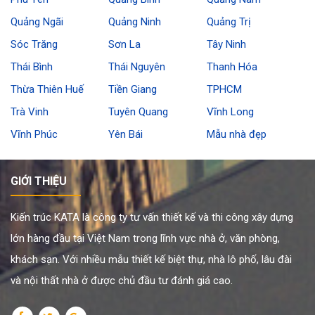
Quảng Ngãi
Quảng Ninh
Quảng Trị
Sóc Trăng
Sơn La
Tây Ninh
Thái Bình
Thái Nguyên
Thanh Hóa
Thừa Thiên Huế
Tiền Giang
TPHCM
Trà Vinh
Tuyên Quang
Vĩnh Long
Vĩnh Phúc
Yên Bái
Mẫu nhà đẹp
GIỚI THIỆU
Kiến trúc KATA là công ty tư vấn thiết kế và thi công xây dựng
lớn hàng đầu tại Việt Nam trong lĩnh vực nhà ở, văn phòng,
khách sạn. Với nhiều mẫu thiết kế biệt thự, nhà lô phố, lâu đài
và nội thất nhà ở được chủ đầu tư đánh giá cao.