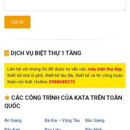
DỊCH VỤ BIỆT THỰ 1 TẦNG
Liên hệ với chúng tôi để được tư vấn các
mẫu biệt thự đẹp
,
thiết kế nhà lô phố, thiết kế lâu đài, thiết kế và thi công hoàn
thiện nội thất. Hotline
0988688373
.
CÁC CÔNG TRÌNH CỦA KATA TRÊN TOÀN
QUỐC
An Giang
Bà Rịa – Vũng Tàu
Bắc Giang
Bắc Kạn
Bạc Liêu
Bắc Ninh