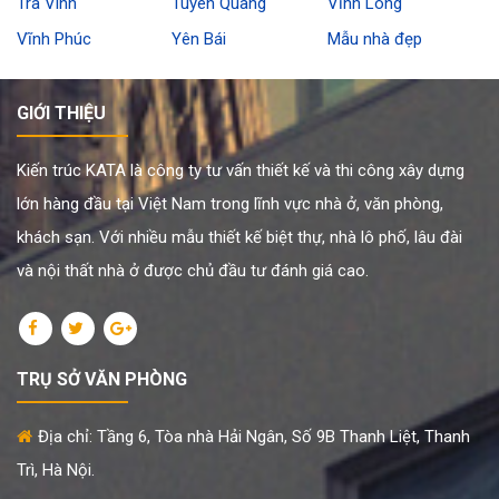
Trà Vinh
Tuyên Quang
Vĩnh Long
Vĩnh Phúc
Yên Bái
Mẫu nhà đẹp
GIỚI THIỆU
Kiến trúc KATA là công ty tư vấn thiết kế và thi công xây dựng
lớn hàng đầu tại Việt Nam trong lĩnh vực nhà ở, văn phòng,
khách sạn. Với nhiều mẫu thiết kế biệt thự, nhà lô phố, lâu đài
và nội thất nhà ở được chủ đầu tư đánh giá cao.
TRỤ SỞ VĂN PHÒNG
Địa chỉ: Tầng 6, Tòa nhà Hải Ngân, Số 9B Thanh Liệt, Thanh
Trì, Hà Nội.