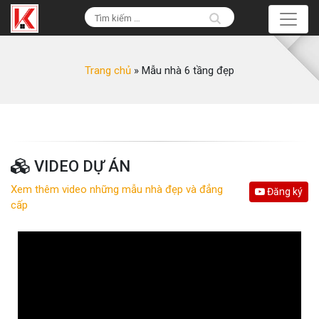
Trang chủ
»
Mẫu nhà 6 tầng đẹp
VIDEO DỰ ÁN
Xem thêm video những mẫu nhà đẹp và đẳng
Đăng ký
cấp