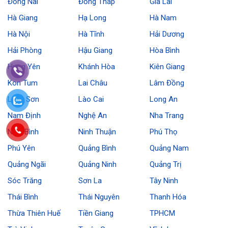
Đồng Nai
Đồng Tháp
Gia Lai
Hà Giang
Hạ Long
Hà Nam
Hà Nội
Hà Tĩnh
Hải Dương
Hải Phòng
Hậu Giang
Hòa Bình
Hưng Yên
Khánh Hòa
Kiên Giang
Kon Tum
Lai Châu
Lâm Đồng
Lạng Sơn
Lào Cai
Long An
Nam Định
Nghệ An
Nha Trang
Ninh Bình
Ninh Thuận
Phú Thọ
Phú Yên
Quảng Bình
Quảng Nam
Quảng Ngãi
Quảng Ninh
Quảng Trị
Sóc Trăng
Sơn La
Tây Ninh
Thái Bình
Thái Nguyên
Thanh Hóa
Thừa Thiên Huế
Tiền Giang
TPHCM