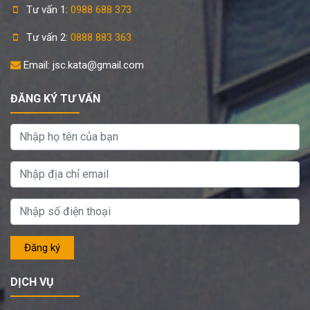
Tư vấn 1:
0988 688 373
Tư vấn 2:
0888 883 363
Email: jsc.kata@gmail.com
ĐĂNG KÝ TƯ VẤN
DỊCH VỤ