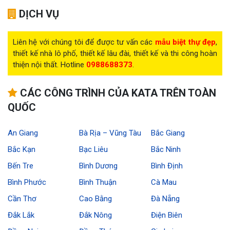
DỊCH VỤ
Liên hệ với chúng tôi để được tư vấn các
mẫu biệt thự đẹp
,
thiết kế nhà lô phố, thiết kế lâu đài, thiết kế và thi công hoàn
thiện nội thất. Hotline
0988688373
.
CÁC CÔNG TRÌNH CỦA KATA TRÊN TOÀN
QUỐC
An Giang
Bà Rịa – Vũng Tàu
Bắc Giang
Bắc Kạn
Bạc Liêu
Bắc Ninh
Bến Tre
Bình Dương
Bình Định
Bình Phước
Bình Thuận
Cà Mau
Cần Thơ
Cao Bằng
Đà Nẵng
Đắk Lắk
Đắk Nông
Điện Biên