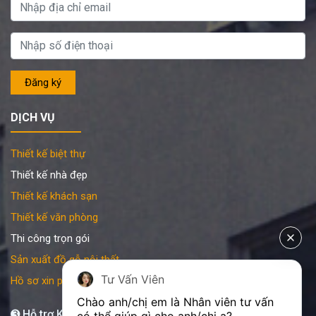
DỊCH VỤ
Thiết kế biệt thự
Thiết kế nhà đẹp
Thiết kế khách sạn
Thiết kế văn phòng
Thi công trọn gói
Sản xuất đồ gỗ nội thất
Tư Vấn Viên
Hồ sơ xin phép xây dựng
Chào anh/chị em là Nhân viên tư vấn 
➌ Hỗ trợ KATA 24/7