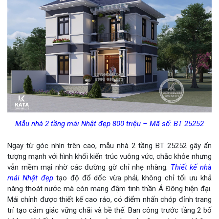
Mẫu nhà 2 tầng mái Nhật đẹp 800 triệu – Mã số: BT 25252
Ngay từ góc nhìn trên cao, mẫu nhà 2 tầng BT 25252 gây ấn
tượng mạnh với hình khối kiến trúc vuông vức, chắc khỏe nhưng
vẫn mềm mại nhờ các đường gờ chỉ nhẹ nhàng.
Thiết kế nhà
mái Nhật đẹp
tạo độ đổ dốc vừa phải, không chỉ tối ưu khả
năng thoát nước mà còn mang đậm tinh thần Á Đông hiện đại.
Mái chính được thiết kế cao ráo, có điểm nhấn chóp đỉnh trang
trí tạo cảm giác vững chãi và bề thế. Ban công trước tầng 2 bố