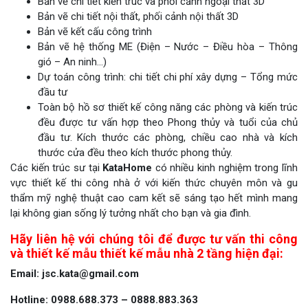
Bản vẽ chi tiết kiến trúc và phối cảnh ngoại thất 3D
Bản vẽ chi tiết nội thất, phối cảnh nội thất 3D
Bản vẽ kết cấu công trình
Bản vẽ hệ thống ME (Điện – Nước – Điều hòa – Thông
gió – An ninh…)
Dự toán công trình: chi tiết chi phí xây dựng – Tổng mức
đầu tư
Toàn bộ hồ sơ thiết kế công năng các phòng và kiến trúc
đều được tư vấn hợp theo Phong thủy và tuổi của chủ
đầu tư. Kích thước các phòng, chiều cao nhà và kích
thước cửa đều theo kích thước phong thủy.
Các kiến trúc sư tại
KataHome
có nhiều kinh nghiệm trong lĩnh
vực thiết kế thi công nhà ở với kiến thức chuyên môn và gu
thẩm mỹ nghệ thuật cao cam kết sẽ sáng tạo hết mình mang
lại không gian sống lý tưởng nhất cho bạn và gia đình.
Hãy liên hệ với chúng tôi để được tư vấn thi công
và thiết kế mẫu thiết kế mẫu nhà 2 tầng hiện đại:
Email: jsc.kata@gmail.com
Hotline: 0988.688.373 – 0888.883.363