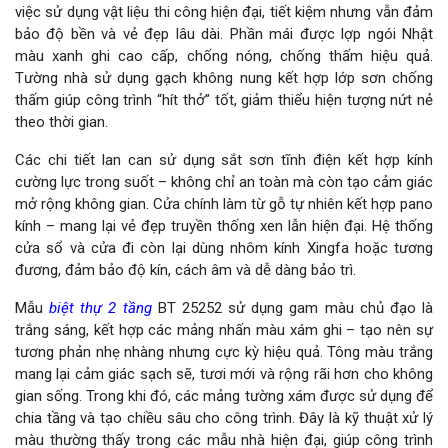
việc sử dụng vật liệu thi công hiện đại, tiết kiệm nhưng vẫn đảm
bảo độ bền và vẻ đẹp lâu dài. Phần mái được lợp ngói Nhật
màu xanh ghi cao cấp, chống nóng, chống thấm hiệu quả.
Tường nhà sử dụng gạch không nung kết hợp lớp sơn chống
thấm giúp công trình “hít thở” tốt, giảm thiểu hiện tượng nứt nẻ
theo thời gian.
Các chi tiết lan can sử dụng sắt sơn tĩnh điện kết hợp kính
cường lực trong suốt – không chỉ an toàn mà còn tạo cảm giác
mở rộng không gian. Cửa chính làm từ gỗ tự nhiên kết hợp pano
kính – mang lại vẻ đẹp truyền thống xen lẫn hiện đại. Hệ thống
cửa sổ và cửa đi còn lại dùng nhôm kính Xingfa hoặc tương
đương, đảm bảo độ kín, cách âm và dễ dàng bảo trì.
Mẫu
biệt thự 2 tầng
BT 25252 sử dụng gam màu chủ đạo là
trắng sáng, kết hợp các mảng nhấn màu xám ghi – tạo nên sự
tương phản nhẹ nhàng nhưng cực kỳ hiệu quả. Tông màu trắng
mang lại cảm giác sạch sẽ, tươi mới và rộng rãi hơn cho không
gian sống. Trong khi đó, các mảng tường xám được sử dụng để
chia tầng và tạo chiều sâu cho công trình. Đây là kỹ thuật xử lý
màu thường thấy trong các mẫu nhà hiện đại, giúp công trình