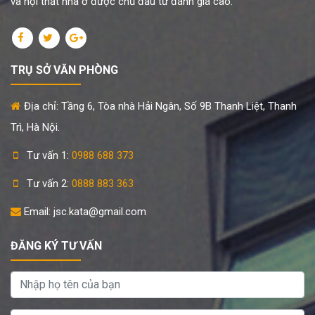
và nội thất nhà ở được chủ đầu tư đánh giá cao.
TRỤ SỞ VĂN PHÒNG
Địa chỉ: Tầng 6, Tòa nhà Hải Ngân, Số 9B Thanh Liệt, Thanh
Trì, Hà Nội.
Tư vấn 1:
0988 688 373
Tư vấn 2:
0888 883 363
Email: jsc.kata@gmail.com
ĐĂNG KÝ TƯ VẤN