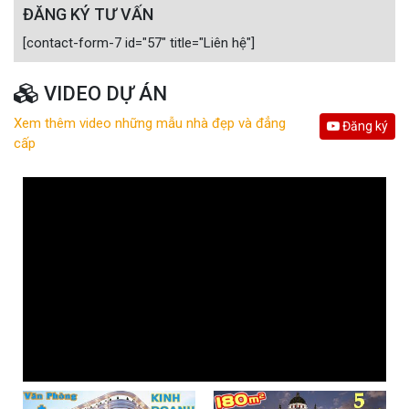
ĐĂNG KÝ TƯ VẤN
[contact-form-7 id="57" title="Liên hệ"]
VIDEO DỰ ÁN
Xem thêm video những mẫu nhà đẹp và đẳng
Đăng ký
cấp