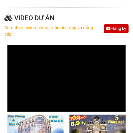
VIDEO DỰ ÁN
Xem thêm video những mẫu nhà đẹp và đẳng
Đăng ký
cấp