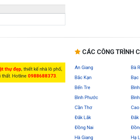
CÁC CÔNG TRÌNH C
An Giang
Bà R
ệt thự đẹp
, thiết kế nhà lô phố,
i thất. Hotline
0988688373
.
Bắc Kạn
Bạc 
Bến Tre
Bìn
Bình Phước
Bìn
Cần Thơ
Cao
Đắk Lắk
Đắk
Đồng Nai
Đồn
Hà Giang
Hạ 