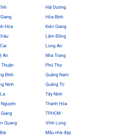
Tĩnh
Hải Dương
 Giang
Hòa Bình
nh Hòa
Kiên Giang
Châu
Lâm Đồng
Cai
Long An
ệ An
Nha Trang
h Thuận
Phú Thọ
ng Bình
Quảng Nam
ng Ninh
Quảng Trị
 La
Tây Ninh
i Nguyên
Thanh Hóa
 Giang
TPHCM
ên Quang
Vĩnh Long
Bái
Mẫu nhà đẹp