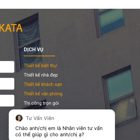
DỊCH VỤ
Thiết kế biệt thự
Thiết kế nhà đẹp
Thiết kế khách sạn
Thiết kế văn phòng
Thi công trọn gói
Sản xuất đồ gỗ nội thất
Tư Vấn Viên
Hồ sơ xin phép xây dựng
Chào anh/chị em là Nhân viên tư vấn 
có thể giúp gì cho anh/chị ạ?
➌ Hỗ trợ KATA 24/7