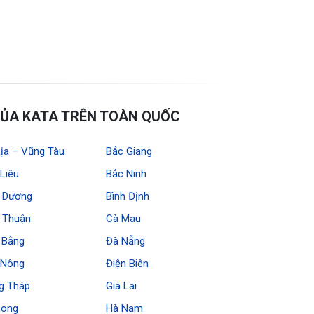
ỦA KATA TRÊN TOÀN QUỐC
ịa – Vũng Tàu
Bắc Giang
Liêu
Bắc Ninh
h Dương
Bình Định
h Thuận
Cà Mau
 Bằng
Đà Nẵng
 Nông
Điện Biên
g Tháp
Gia Lai
Long
Hà Nam