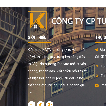
GIỚI THIỆU
TRỤ 
Kiến trúc KATA là công ty tư vấn thiết
Địa 
kế và thi công xây dựng lớn hàng đầu
Số 9B T
tại Việt Nam trong lĩnh vực nhà ở, văn
Tư 
phòng, khách sạn. Với nhiều mẫu thiết
Tư 
kế biệt thự, nhà lô phố, lâu đài và nội
thất nhà ở được chủ đầu tư đánh giá
Ema
cao.