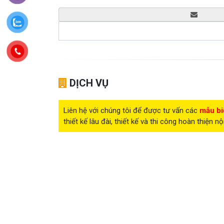
DỊCH VỤ
Liên hệ với chúng tôi để được tư vấn các
mẫu bi
thiết kế lâu đài, thiết kế và thi công hoàn thiện nộ