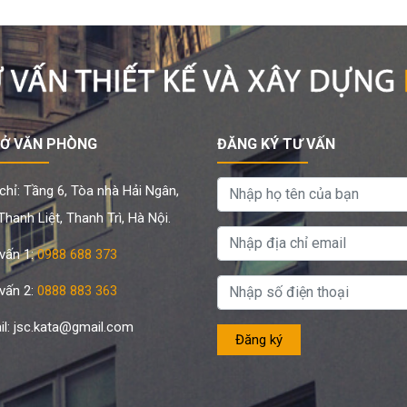
SỞ VĂN PHÒNG
ĐĂNG KÝ TƯ VẤN
chỉ: Tầng 6, Tòa nhà Hải Ngân,
hanh Liệt, Thanh Trì, Hà Nội.
vấn 1:
0988 688 373
vấn 2:
0888 883 363
il: jsc.kata@gmail.com