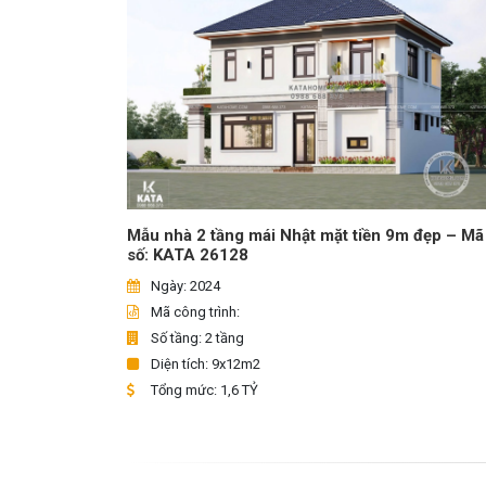
Mẫu nhà 2 tầng mái Nhật mặt tiền 9m đẹp – Mã
số: KATA 26128
Ngày: 2024
Mã công trình:
Số tầng: 2 tầng
Diện tích: 9x12m2
Tổng mức: 1,6 TỶ