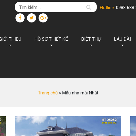
Hotline:
0988 688 
GIỚI THIỆU
HỒ SƠ THIẾT KẾ
BIỆT THỰ
LÂU ĐÀI
Trang chủ
»
Mẫu nhà mái Nhật