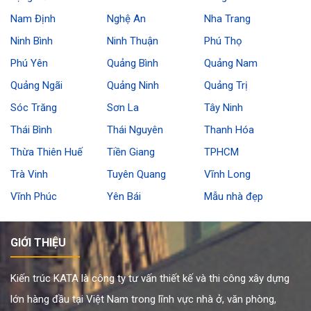
Nam Định
Nghệ An
Nha Trang
Ninh Bình
Ninh Thuận
Phú Thọ
Phú Yên
Quảng Bình
Quảng Nam
Quảng Ngãi
Quảng Ninh
Quảng Trị
Sóc Trăng
Sơn La
Tây Ninh
Thái Bình
Thái Nguyên
Thanh Hóa
Thừa Thiên Huế
Tiền Giang
TPHCM
Trà Vinh
Tuyên Quang
Vĩnh Long
Vĩnh Phúc
Yên Bái
Mẫu nhà đẹp
GIỚI THIỆU
Kiến trúc KATA là công ty tư vấn thiết kế và thi công xây dựng
lớn hàng đầu tại Việt Nam trong lĩnh vực nhà ở, văn phòng,