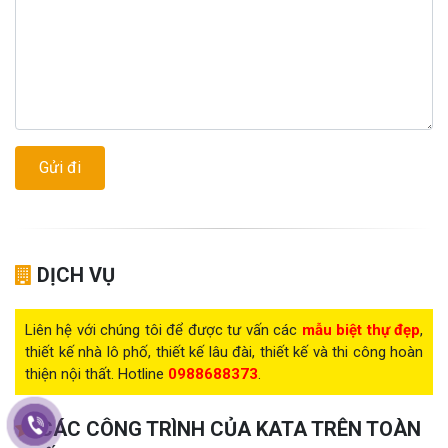
DỊCH VỤ
Liên hệ với chúng tôi để được tư vấn các
mẫu biệt thự đẹp
,
thiết kế nhà lô phố, thiết kế lâu đài, thiết kế và thi công hoàn
thiện nội thất. Hotline
0988688373
.
CÁC CÔNG TRÌNH CỦA KATA TRÊN TOÀN