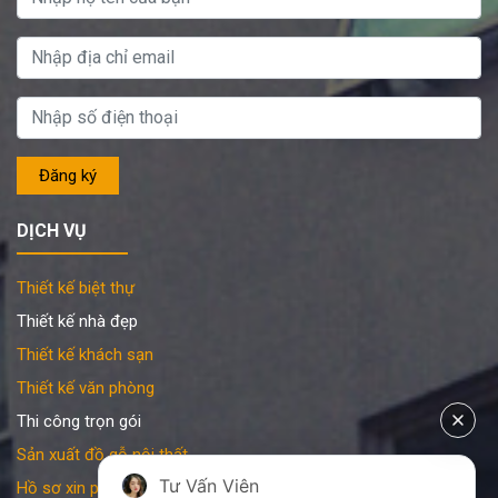
DỊCH VỤ
Thiết kế biệt thự
Thiết kế nhà đẹp
Thiết kế khách sạn
Thiết kế văn phòng
Thi công trọn gói
Sản xuất đồ gỗ nội thất
Tư Vấn Viên
Hồ sơ xin phép xây dựng