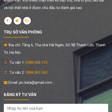
khách sạn. Với nhiều mẫu thiết kế biệt thự, nhà lô phố, lâu đài
và nội thất nhà ở được chủ đầu tư đánh giá cao.
TRỤ SỞ VĂN PHÒNG
Địa chỉ: Tầng 6, Tòa nhà Hải Ngân, Số 9B Thanh Liệt, Thanh
Trì, Hà Nội.
Tư vấn 1:
0988 688 373
Tư vấn 2:
0888 883 363
Email: jsc.kata@gmail.com
ĐĂNG KÝ TƯ VẤN