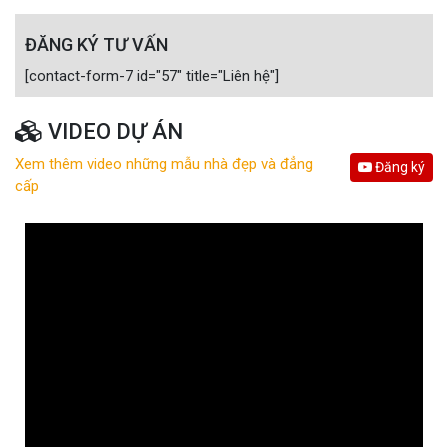
ĐĂNG KÝ TƯ VẤN
[contact-form-7 id="57" title="Liên hệ"]
VIDEO DỰ ÁN
Xem thêm video những mẫu nhà đẹp và đẳng
Đăng ký
cấp