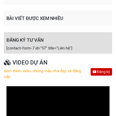
BÀI VIẾT ĐƯỢC XEM NHIỀU
ĐĂNG KÝ TƯ VẤN
[contact-form-7 id="57" title="Liên hệ"]
VIDEO DỰ ÁN
Xem thêm video những mẫu nhà đẹp và đẳng
Đăng ký
cấp