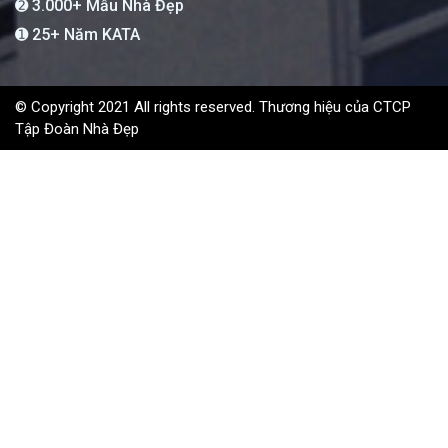
➋ 3.000+ Mẫu Nhà Đẹp
➊ 25+ Năm KATA
© Copyright 2021 All rights reserved. Thương hiệu của CTCP
Tập Đoàn Nhà Đẹp
Tư Vấn Viên
Chào anh/chị em là Nhân viên tư vấn 
có thể giúp gì cho anh/chị ạ?