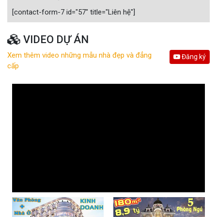
[contact-form-7 id="57" title="Liên hệ"]
VIDEO DỰ ÁN
Xem thêm video những mẫu nhà đẹp và đẳng
Đăng ký
cấp