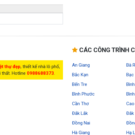
CÁC CÔNG TRÌNH C
An Giang
Bà R
ệt thự đẹp
, thiết kế nhà lô phố,
i thất. Hotline
0988688373
.
Bắc Kạn
Bạc 
Bến Tre
Bìn
Bình Phước
Bìn
Cần Thơ
Cao
Đắk Lắk
Đắk
Đồng Nai
Đồn
Hà Giang
Hạ 