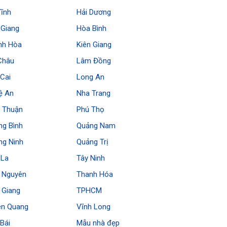
Tĩnh
Hải Dương
 Giang
Hòa Bình
nh Hòa
Kiên Giang
Châu
Lâm Đồng
Cai
Long An
ệ An
Nha Trang
h Thuận
Phú Thọ
ng Bình
Quảng Nam
ng Ninh
Quảng Trị
 La
Tây Ninh
i Nguyên
Thanh Hóa
 Giang
TPHCM
ên Quang
Vĩnh Long
Bái
Mẫu nhà đẹp