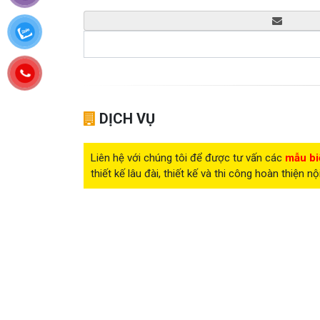
DỊCH VỤ
Liên hệ với chúng tôi để được tư vấn các
mẫu bi
thiết kế lâu đài, thiết kế và thi công hoàn thiện nộ