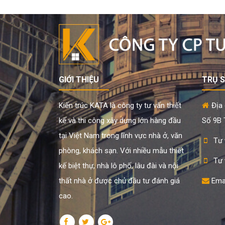
GIỚI THIỆU
TRỤ 
Kiến trúc KATA là công ty tư vấn thiết
Địa 
kế và thi công xây dựng lớn hàng đầu
Số 9B T
tại Việt Nam trong lĩnh vực nhà ở, văn
Tư 
phòng, khách sạn. Với nhiều mẫu thiết
Tư 
kế biệt thự, nhà lô phố, lâu đài và nội
thất nhà ở được chủ đầu tư đánh giá
Ema
cao.