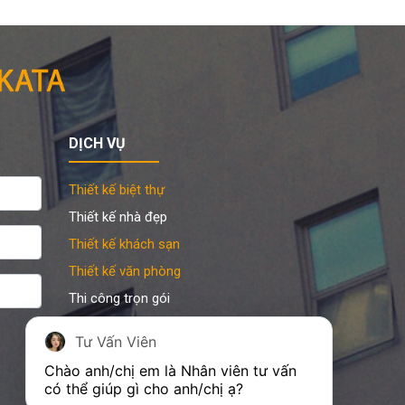
DỊCH VỤ
Thiết kế biệt thự
Thiết kế nhà đẹp
Thiết kế khách sạn
Thiết kế văn phòng
Thi công trọn gói
Sản xuất đồ gỗ nội thất
Tư Vấn Viên
Hồ sơ xin phép xây dựng
Chào anh/chị em là Nhân viên tư vấn 
có thể giúp gì cho anh/chị ạ?
➌ Hỗ trợ KATA 24/7