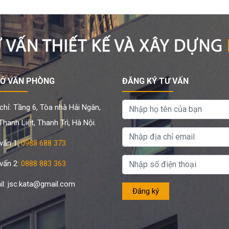
SỞ VĂN PHÒNG
ĐĂNG KÝ TƯ VẤN
chỉ: Tầng 6, Tòa nhà Hải Ngân,
hanh Liệt, Thanh Trì, Hà Nội.
vấn 1:
0988 688 373
vấn 2:
0888 883 363
il: jsc.kata@gmail.com