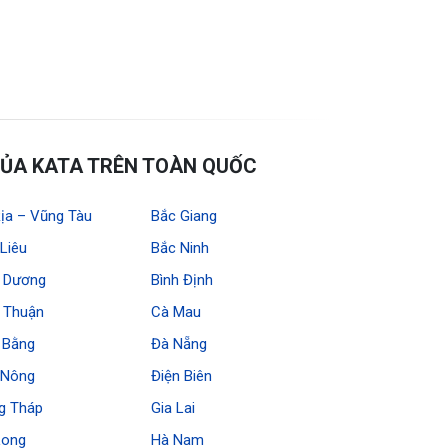
ỦA KATA TRÊN TOÀN QUỐC
ịa – Vũng Tàu
Bắc Giang
Liêu
Bắc Ninh
h Dương
Bình Định
h Thuận
Cà Mau
 Bằng
Đà Nẵng
 Nông
Điện Biên
g Tháp
Gia Lai
Long
Hà Nam