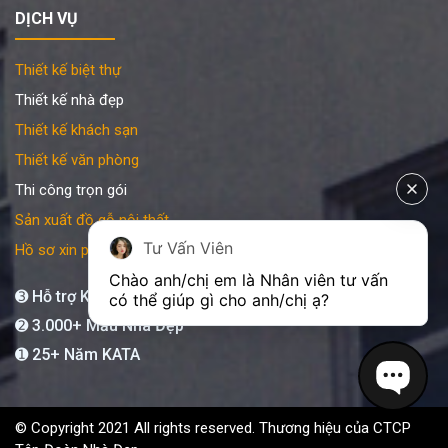
DỊCH VỤ
Thiết kế biệt thự
Thiết kế nhà đẹp
Thiết kế khách sạn
Thiết kế văn phòng
Thi công trọn gói
Sản xuất đồ gỗ nội thất
Tư Vấn Viên
Hồ sơ xin phép xây dựng
Chào anh/chị em là Nhân viên tư vấn 
➌ Hỗ trợ KATA 24/7
có thể giúp gì cho anh/chị ạ?
➋ 3.000+ Mẫu Nhà Đẹp
➊ 25+ Năm KATA
© Copyright 2021 All rights reserved. Thương hiệu của CTCP