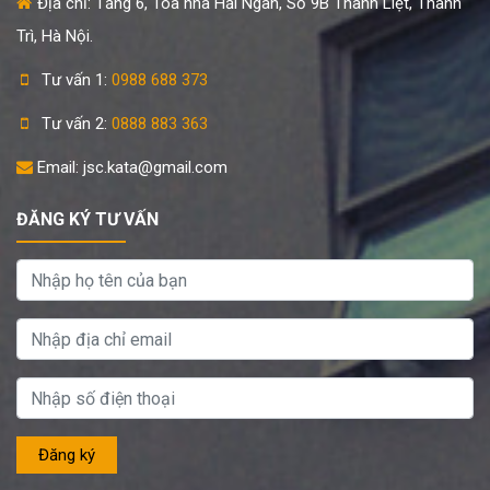
Địa chỉ: Tầng 6, Tòa nhà Hải Ngân, Số 9B Thanh Liệt, Thanh
Trì, Hà Nội.
Tư vấn 1:
0988 688 373
Tư vấn 2:
0888 883 363
Email: jsc.kata@gmail.com
ĐĂNG KÝ TƯ VẤN