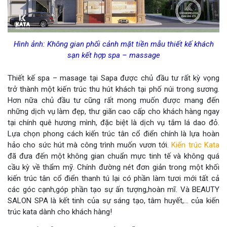
Hình ảnh: Không gian phối cảnh mặt tiền mẫu thiết kế khách
sạn kết hợp spa – massage
Thiết kế spa – masage tại Sapa được chủ đầu tư rất kỳ vọng
trở thành một kiến trúc thu hút khách tại phố núi trong sương.
Hơn nữa chủ đầu tư cũng rất mong muốn được mang đến
những dịch vụ làm đẹp, thư giãn cao cấp cho khách hàng ngay
tại chính quê hương mình, đặc biệt là dịch vụ tắm lá dao đỏ.
Lựa chọn phong cách kiến trúc tân cổ điển chính là lựa hoàn
hảo cho sức hút mà công trình muốn vươn tới.
Kiến trúc Kata
đã đưa đến một không gian chuẩn mực tinh tế và không quá
cầu kỳ về thẩm mỹ. Chính đường nét đơn giản trong một khối
kiến trúc tân cổ điển thanh tú lại có phần làm tươi mới tất cả
các góc cạnh,góp phần tạo sự ấn tượng,hoàn mĩ. Và BEAUTY
SALON SPA là kết tinh của sự sáng tạo, tâm huyết,… của kiến
trúc kata dành cho khách hàng!