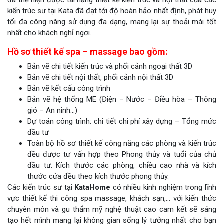
đã thể hiện được tài năng thiết kế kiến trúc và nội thất của các
kiến trúc sư tại Kata đã đạt tới độ hoàn hảo nhất định, phát huy
tối đa công năng sử dụng đa dạng, mang lại sự thoải mái tốt
nhất cho khách nghỉ ngơi.
Hồ sơ thiết kế spa – massage bao gồm:
Bản vẽ chi tiết kiến trúc và phối cảnh ngoại thất 3D
Bản vẽ chi tiết nội thất, phối cảnh nội thất 3D
Bản vẽ kết cấu công trình
Bản vẽ hệ thống ME (Điện – Nước – Điều hòa – Thông
gió – An ninh…)
Dự toán công trình: chi tiết chi phí xây dựng – Tổng mức
đầu tư
Toàn bộ hồ sơ thiết kế công năng các phòng và kiến trúc
đều được tư vấn hợp theo Phong thủy và tuổi của chủ
đầu tư. Kích thước các phòng, chiều cao nhà và kích
thước cửa đều theo kích thước phong thủy.
Các kiến trúc sư tại
KataHome
có nhiều kinh nghiệm trong lĩnh
vực thiết kế thi công spa massage, khách sạn,… với kiến thức
chuyên môn và gu thẩm mỹ nghệ thuật cao cam kết sẽ sáng
tạo hết mình mang lại không gian sống lý tưởng nhất cho bạn