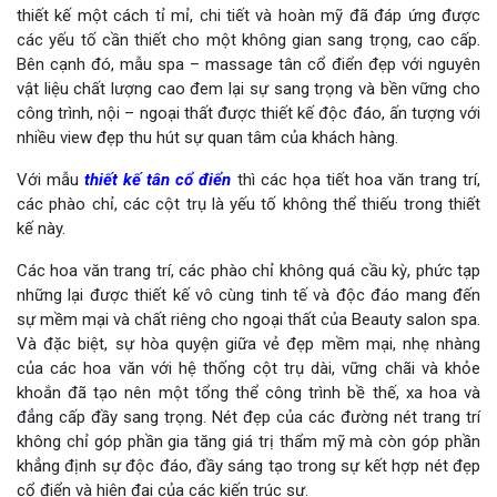
thiết kế một cách tỉ mỉ, chi tiết và hoàn mỹ đã đáp ứng được
các yếu tố cần thiết cho một không gian sang trọng, cao cấp.
Bên cạnh đó, mẫu spa – massage tân cổ điển đẹp với nguyên
vật liệu chất lượng cao đem lại sự sang trọng và bền vững cho
công trình, nội – ngoại thất được thiết kế độc đáo, ấn tượng với
nhiều view đẹp thu hút sự quan tâm của khách hàng.
Với mẫu
thiết kế tân cổ điển
thì các họa tiết hoa văn trang trí,
các phào chỉ, các cột trụ là yếu tố không thể thiếu trong thiết
kế này.
Các hoa văn trang trí, các phào chỉ không quá cầu kỳ, phức tạp
những lại được thiết kế vô cùng tinh tế và độc đáo mang đến
sự mềm mại và chất riêng cho ngoại thất của Beauty salon spa.
Và đặc biệt, sự hòa quyện giữa vẻ đẹp mềm mại, nhẹ nhàng
của các hoa văn với hệ thống cột trụ dài, vững chãi và khỏe
khoắn đã tạo nên một tổng thể công trình bề thế, xa hoa và
đẳng cấp đầy sang trọng. Nét đẹp của các đường nét trang trí
không chỉ góp phần gia tăng giá trị thẩm mỹ mà còn góp phần
khẳng định sự độc đáo, đầy sáng tạo trong sự kết hợp nét đẹp
cổ điển và hiện đại của các kiến trúc sư.