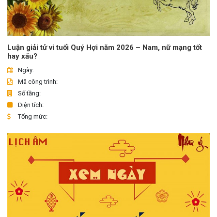
Luận giải tử vi tuổi Quý Hợi năm 2026 – Nam, nữ mạng tốt
hay xấu?
Ngày:
Mã công trình:
Số tầng:
Diện tích:
Tổng mức: