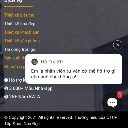
DỊCH VỤ
Thiết kế biệt thự
Thiết kế nhà đẹp
Thiết kế khách sạn
Thiết kế văn phòng
Thi công trọn gói
Sản xuất đồ gỗ nội thất
Hỗ Trợ KH
Hồ sơ xin phép xây dựng
Em là nhân viên tư vấn có thể hỗ trợ gì 
cho anh chị không ạ! 
➌ Hỗ trợ KATA 24/7
➋ 3.000+ Mẫu Nhà Đẹp
1
➊ 25+ Năm KATA
© Copyright 2021 All rights reserved. Thương hiệu của CTCP
Tập Đoàn Nhà Đẹp