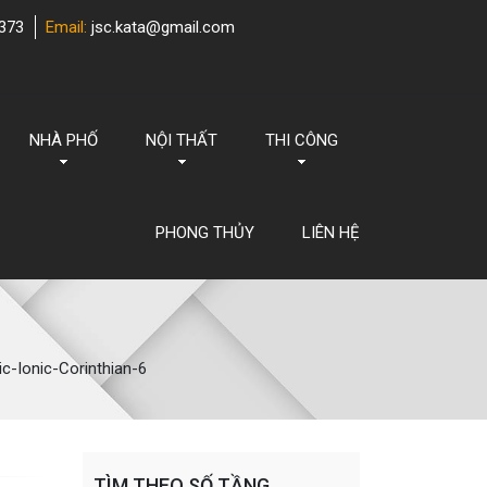
373
Email:
jsc.kata@gmail.com
NHÀ PHỐ
NỘI THẤT
THI CÔNG
PHONG THỦY
LIÊN HỆ
c-Ionic-Corinthian-6
TÌM THEO SỐ TẦNG