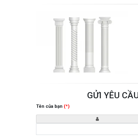
GỬI YÊU CẦ
Tên của bạn
(*)