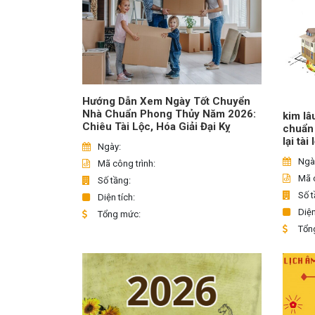
Hướng Dẫn Xem Ngày Tốt Chuyển
Nhà Chuẩn Phong Thủy Năm 2026:
kim lâ
Chiêu Tài Lộc, Hóa Giải Đại Kỵ
chuẩn
lại tài
Ngày:
Ngà
Mã công trình:
Mã c
Số tầng:
Số t
Diện tích:
Diện
Tổng mức:
Tổn