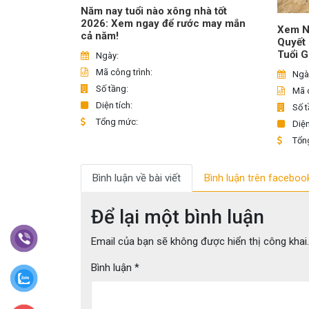
Năm nay tuổi nào xông nhà tốt
2026: Xem ngay để rước may mắn
Xem N
cả năm!
Quyết
Tuổi G
Ngày:
Mã công trình:
Ngà
Số tầng:
Mã c
Diện tích:
Số t
Tổng mức:
Diện
Tổn
Bình luận về bài viết
Bình luận trên faceboo
Để lại một bình luận
Email của bạn sẽ không được hiển thị công khai.
Bình luận
*