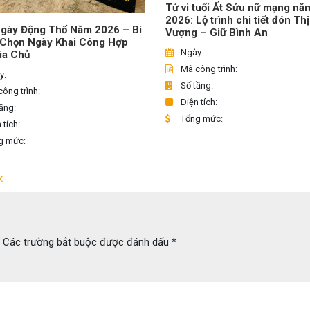
Tử vi tuổi Ất Sửu nữ mạng nă
2026: Lộ trình chi tiết đón Th
gày Động Thổ Năm 2026 – Bí
Vượng – Giữ Bình An
 Chọn Ngày Khai Công Hợp
Ngày:
ia Chủ
Mã công trình:
y:
Số tầng:
ông trình:
Diện tích:
ầng:
Tổng mức:
 tích:
g mức:
k
Các trường bắt buộc được đánh dấu
*