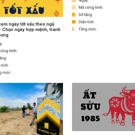
Ngày:
Mã công trình:
Số tầng:
Diện tích:
em ngày tốt xấu theo ngũ
Tổng mức:
– Chọn ngày hợp mệnh, tránh
hung
y:
ông trình:
ầng:
 tích:
g mức: