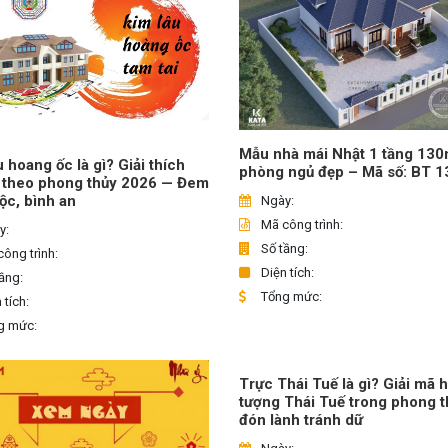
Mẫu nhà mái Nhật 1 tầng 13
u hoang ốc là gì? Giải thích
phòng ngủ đẹp – Mã số: BT 
 theo phong thủy 2026 — Đem
 lộc, bình an
Ngày:
Mã công trình:
y:
Số tầng:
ông trình:
Diện tích:
ầng:
Tổng mức:
 tích:
g mức:
Trực Thái Tuế là gì? Giải mã 
tượng Thái Tuế trong phong t
đón lành tránh dữ