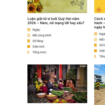
Luận giải tử vi tuổi Quý Hợi năm
Cách x
2026 – Nam, nữ mạng tốt hay xấu?
hành 
ngày 
Ngày:
Ngà
Mã công trình:
Mã c
Số tầng:
Số t
Diện tích:
Diện
Tổng mức:
Tổn