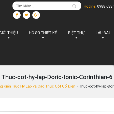
Hotline:
0988 688 
GIỚI THIỆU
HỒ SƠ THIẾT KẾ
BIỆT THỰ
LÂU ĐÀI
Thuc-cot-hy-lap-Doric-Ionic-Corinthian-6
ng Kiến Trúc Hy Lạp và Các Thức Cột Cổ Điển
»
Thuc-cot-hy-lap-Dori