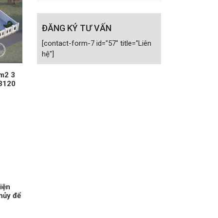
ĐĂNG KÝ TƯ VẤN
[contact-form-7 id="57" title="Liên
hệ"]
0m2 3
13120
hiện
hủy để