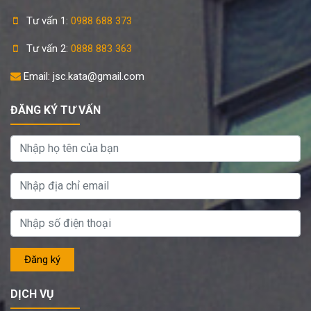
Tư vấn 1:
0988 688 373
Tư vấn 2:
0888 883 363
Email: jsc.kata@gmail.com
ĐĂNG KÝ TƯ VẤN
DỊCH VỤ