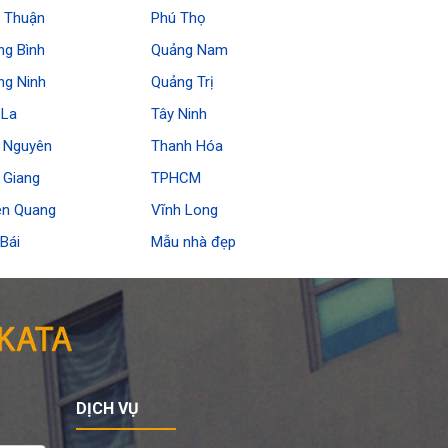
h Thuận
Phú Thọ
ng Bình
Quảng Nam
ng Ninh
Quảng Trị
 La
Tây Ninh
i Nguyên
Thanh Hóa
 Giang
TPHCM
ên Quang
Vĩnh Long
Bái
Mẫu nhà đẹp
DỊCH VỤ