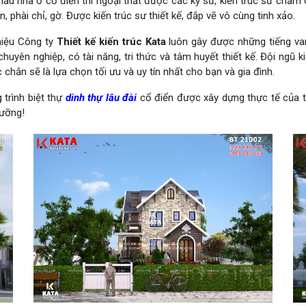
ẫu nhà ở cổ điển thì ngoại thất được các kỹ sư, kiến trúc sư chăm c
, phài chỉ, gờ. Được kiến trúc sư thiết kế, đắp vẽ vô cùng tinh xảo.
hiệu Công ty
Thiết kế kiến trúc Kata
luôn gây được những tiếng vang
uyên nghiệp, có tài năng, tri thức và tâm huyết thiết kế. Đội ngũ k
chắn sẽ là lựa chọn tối ưu và uy tín nhất cho bạn và gia đình.
 trình biệt thự
dinh thự lâu đài
cổ điển được xây dựng thực tế của 
gưỡng!