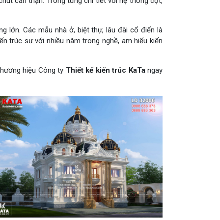
hút cẩn thận. Trong từng chi tiết với hệ thống cột,
 lớn. Các mẫu nhà ở, biệt thự, lâu đài cổ điển là
iến trúc sư với nhiều năm trong nghề, am hiểu kiến
thương hiệu Công ty
Thiết kế kiến trúc KaTa
ngay