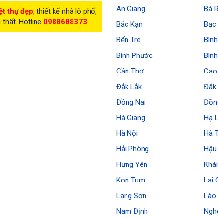
An Giang
Bà R
ệt thự đẹp
, thiết kế nhà lô phố,
i thất. Hotline
0988688373
.
Bắc Kạn
Bạc 
Bến Tre
Bìn
Bình Phước
Bìn
Cần Thơ
Cao
Đắk Lắk
Đắk
Đồng Nai
Đồn
Hà Giang
Hạ 
Hà Nội
Hà 
Hải Phòng
Hậu
Hưng Yên
Khá
Kon Tum
Lai 
Lạng Sơn
Lào 
Nam Định
Ngh