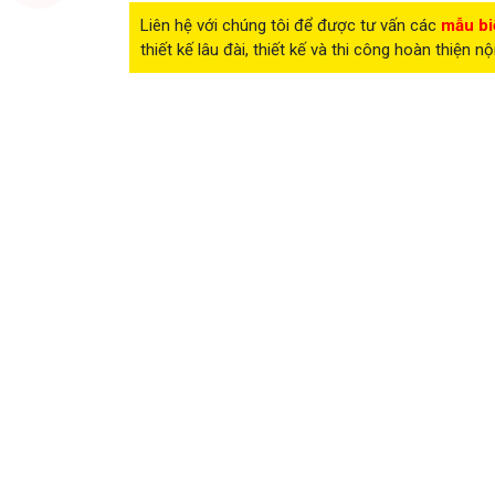
Liên hệ với chúng tôi để được tư vấn các
mẫu bi
thiết kế lâu đài, thiết kế và thi công hoàn thiện nộ