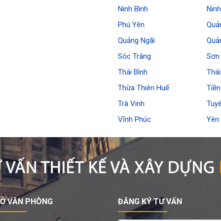
Ninh Bình
Nin
Phú Yên
Quả
Quảng Ngãi
Quả
Sóc Trăng
Sơn
Thái Bình
Thá
Thừa Thiên Huế
Tiền
Trà Vinh
Tuy
Vĩnh Phúc
Yên 
SỞ VĂN PHÒNG
ĐĂNG KÝ TƯ VẤN