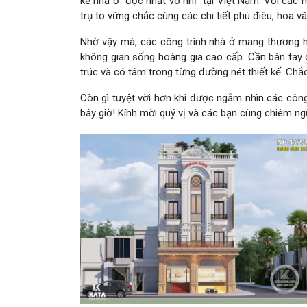
kế nhà ở “độc nhất vô nhị” tại Việt Nam. Với các m
trụ to vững chắc cùng các chi tiết phù điêu, hoa văn
Nhờ vậy mà, các công trình nhà ở mang thương 
không gian sống hoàng gia cao cấp. Cần bàn tay ch
trúc và có tâm trong từng đường nét thiết kế. Chắc 
Còn gì tuyệt vời hơn khi được ngắm nhìn các công
bây giờ! Kính mời quý vị và các bạn cùng chiêm n