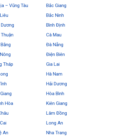
ịa – Vũng Tàu
Bắc Giang
Liêu
Bắc Ninh
h Dương
Bình Định
h Thuận
Cà Mau
 Bằng
Đà Nẵng
 Nông
Điện Biên
g Tháp
Gia Lai
Long
Hà Nam
Tĩnh
Hải Dương
 Giang
Hòa Bình
nh Hòa
Kiên Giang
Châu
Lâm Đồng
Cai
Long An
ệ An
Nha Trang