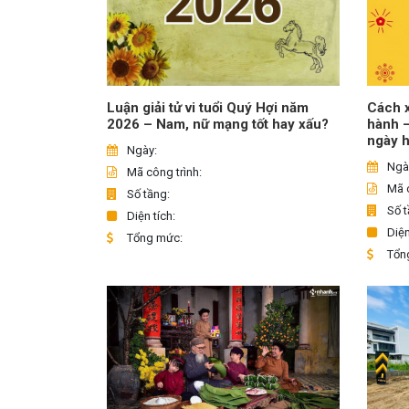
Luận giải tử vi tuổi Quý Hợi năm
Cách x
2026 – Nam, nữ mạng tốt hay xấu?
hành 
ngày 
Ngày:
Ngà
Mã công trình:
Mã c
Số tầng:
Số t
Diện tích:
Diện
Tổng mức:
Tổn