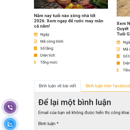
Năm nay tuổi nào xông nhà tốt
2026: Xem ngay để rước may mắn
Xem N
cả năm!
Quyết
Tuổi G
Ngày:
Mã công trình:
Ngà
Số tầng:
Mã c
Diện tích:
Số t
Tổng mức:
Diện
Tổn
Bình luận về bài viết
Bình luận trên faceboo
Để lại một bình luận
Email của bạn sẽ không được hiển thị công khai.
Bình luận
*