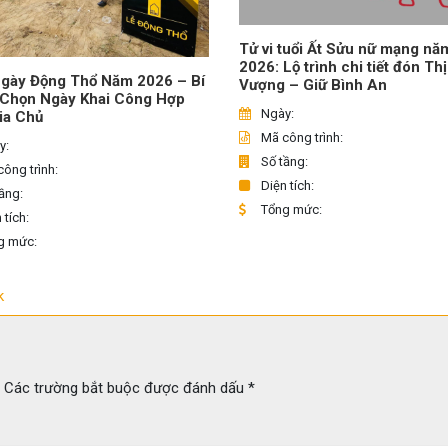
Tử vi tuổi Ất Sửu nữ mạng nă
2026: Lộ trình chi tiết đón Th
gày Động Thổ Năm 2026 – Bí
Vượng – Giữ Bình An
 Chọn Ngày Khai Công Hợp
Ngày:
ia Chủ
Mã công trình:
y:
Số tầng:
ông trình:
Diện tích:
ầng:
Tổng mức:
 tích:
g mức:
k
Các trường bắt buộc được đánh dấu
*