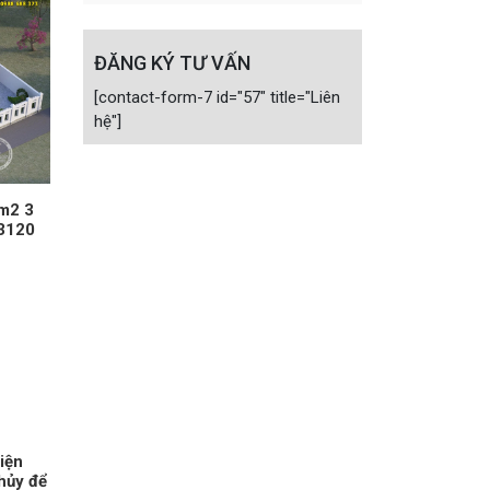
ĐĂNG KÝ TƯ VẤN
[contact-form-7 id="57" title="Liên
hệ"]
0m2 3
13120
hiện
hủy để