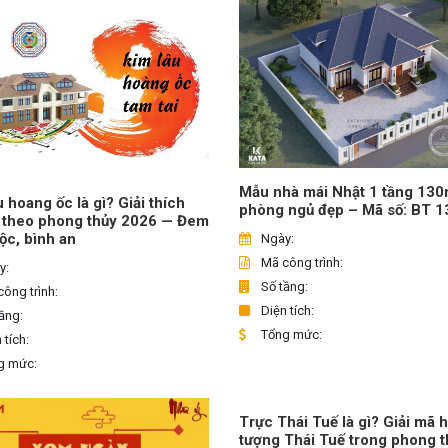
Mẫu nhà mái Nhật 1 tầng 13
u hoang ốc là gì? Giải thích
phòng ngủ đẹp – Mã số: BT 
 theo phong thủy 2026 — Đem
 lộc, bình an
Ngày:
Mã công trình:
y:
Số tầng:
ông trình:
Diện tích:
ầng:
Tổng mức:
 tích:
g mức:
Trực Thái Tuế là gì? Giải mã 
tượng Thái Tuế trong phong t