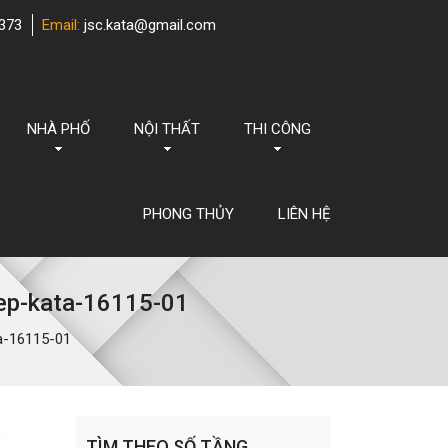
373
Email:
jsc.kata@gmail.com
NHÀ PHỐ
NỘI THẤT
THI CÔNG
PHONG THỦY
LIÊN HỆ
ep-kata-16115-01
a-16115-01
TÌM THEO SỐ TẦNG