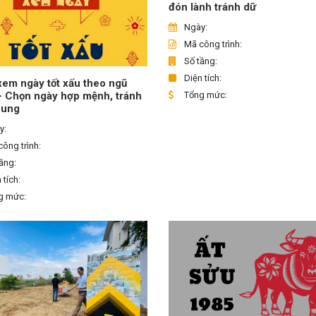
đón lành tránh dữ
Ngày:
Mã công trình:
Số tầng:
Diện tích:
em ngày tốt xấu theo ngũ
Tổng mức:
– Chọn ngày hợp mệnh, tránh
hung
y:
ông trình:
ầng:
 tích:
g mức: