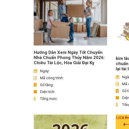
Hướng Dẫn Xem Ngày Tốt Chuyển
Nhà Chuẩn Phong Thủy Năm 2026:
kim lâ
Chiêu Tài Lộc, Hóa Giải Đại Kỵ
chuẩn
lại tài
Ngày:
Ngà
Mã công trình:
Mã c
Số tầng:
Số t
Diện tích:
Diện
Tổng mức:
Tổn