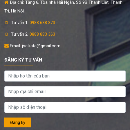
Địa chỉ: Tầng 6, Tòa nhà Hải Ngân, Số 9B Thanh Liệt, Thanh
Trì, Hà Nội.
Tư vấn 1:
0988 688 373
Tư vấn 2:
0888 883 363
Email: jsc.kata@gmail.com
ĐĂNG KÝ TƯ VẤN