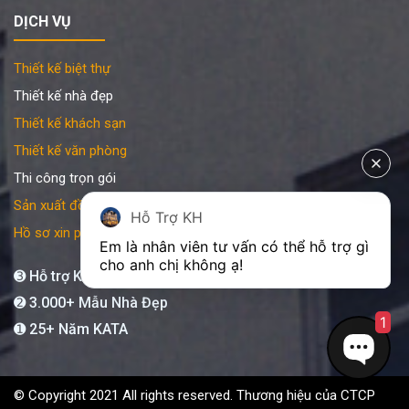
DỊCH VỤ
Thiết kế biệt thự
Thiết kế nhà đẹp
Thiết kế khách sạn
Thiết kế văn phòng
Thi công trọn gói
Sản xuất đồ gỗ nội thất
Hỗ Trợ KH
Hồ sơ xin phép xây dựng
Em là nhân viên tư vấn có thể hỗ trợ gì 
cho anh chị không ạ! 
➌ Hỗ trợ KATA 24/7
➋ 3.000+ Mẫu Nhà Đẹp
1
➊ 25+ Năm KATA
© Copyright 2021 All rights reserved. Thương hiệu của CTCP