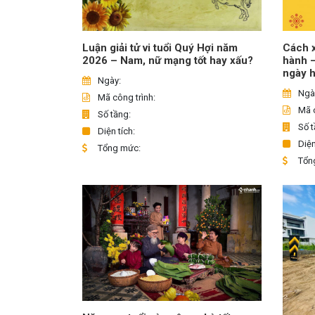
Luận giải tử vi tuổi Quý Hợi năm
Cách x
2026 – Nam, nữ mạng tốt hay xấu?
hành 
ngày 
Ngày:
Ngà
Mã công trình:
Mã c
Số tầng:
Số t
Diện tích:
Diện
Tổng mức:
Tổn