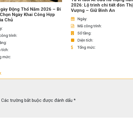
2026: Lộ trình chi tiết đón Th
gày Động Thổ Năm 2026 – Bí
Vượng – Giữ Bình An
 Chọn Ngày Khai Công Hợp
Ngày:
ia Chủ
Mã công trình:
y:
Số tầng:
ông trình:
Diện tích:
ầng:
Tổng mức:
 tích:
g mức:
k
Các trường bắt buộc được đánh dấu
*