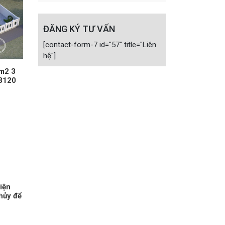
ĐĂNG KÝ TƯ VẤN
[contact-form-7 id="57" title="Liên
hệ"]
0m2 3
13120
hiện
hủy để