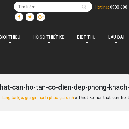
Hotline:
0988 688 
GIỚI THIỆU
HỒ SƠ THIẾT KẾ
BIỆT THỰ
LÂU ĐÀI
-that-can-ho-tan-co-dien-dep-phong-khac
Tăng tài lộc, giữ gìn hạnh phúc gia đình
»
Thiet-ke-noi-that-can-ho