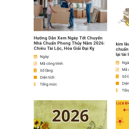
Hướng Dẫn Xem Ngày Tốt Chuyển
Nhà Chuẩn Phong Thủy Năm 2026:
kim lâ
Chiêu Tài Lộc, Hóa Giải Đại Kỵ
chuẩn
lại tài
Ngày:
Ngà
Mã công trình:
Mã c
Số tầng:
Số t
Diện tích:
Diện
Tổng mức:
Tổn