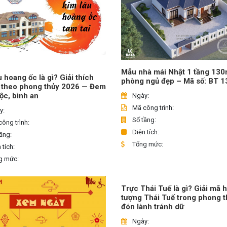
Mẫu nhà mái Nhật 1 tầng 13
u hoang ốc là gì? Giải thích
phòng ngủ đẹp – Mã số: BT 
 theo phong thủy 2026 — Đem
 lộc, bình an
Ngày:
Mã công trình:
y:
Số tầng:
ông trình:
Diện tích:
ầng:
Tổng mức:
 tích:
g mức:
Trực Thái Tuế là gì? Giải mã 
tượng Thái Tuế trong phong t
đón lành tránh dữ
Ngày: