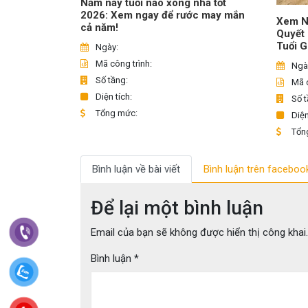
Năm nay tuổi nào xông nhà tốt
2026: Xem ngay để rước may mắn
Xem N
cả năm!
Quyết
Tuổi G
Ngày:
Mã công trình:
Ngà
Số tầng:
Mã c
Diện tích:
Số t
Tổng mức:
Diện
Tổn
Bình luận về bài viết
Bình luận trên faceboo
Để lại một bình luận
Email của bạn sẽ không được hiển thị công khai.
Bình luận
*