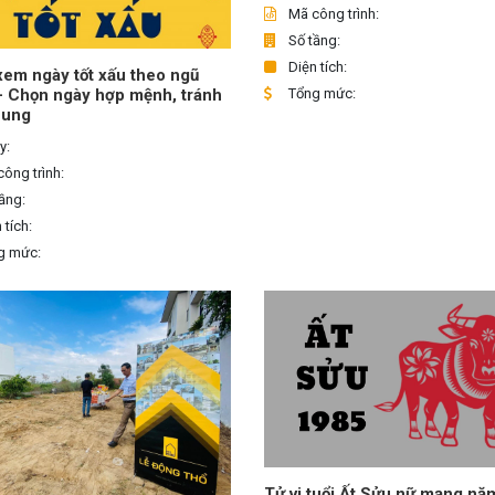
Mã công trình:
Số tầng:
Diện tích:
em ngày tốt xấu theo ngũ
Tổng mức:
– Chọn ngày hợp mệnh, tránh
hung
y:
ông trình:
ầng:
 tích:
g mức:
Tử vi tuổi Ất Sửu nữ mạng nă