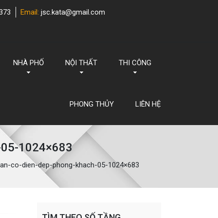
373
Email:
jsc.kata@gmail.com
NHÀ PHỐ
NỘI THẤT
THI CÔNG
PHONG THỦY
LIÊN HỆ
h-05-1024×683
-tan-co-dien-dep-phong-khach-05-1024×683
TÌM THEO SỐ TẦNG