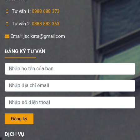
Tư vấn 1:
0988 688 373
Tư vấn 2:
0888 883 363
Email: jsc.kata@gmail.com
ĐĂNG KÝ TƯ VẤN
DỊCH VỤ