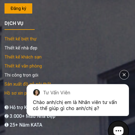
DỊCH VỤ
Thiết kế biệt thự
Thiết kế nhà đẹp
Thiết kế khách sạn
Thiết kế văn phòng
Thi công trọn gói
Sản xuất đồ gỗ nội thất
Tư Vấn Viên
Hồ sơ xin phép xây dựng
Chào anh/chị em là Nhân viên tư vấn 
➌ Hỗ trợ KATA 24/7
có thể giúp gì cho anh/chị ạ?
➋ 3.000+ Mẫu Nhà Đẹp
➊ 25+ Năm KATA