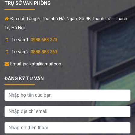
TRỤ SỞ VĂN PHÒNG
Địa chỉ: Tầng 6, Tòa nhà Hải Ngân, Số 9B Thanh Liệt, Thanh
Trì, Hà Nội.
Tư vấn 1:
0988 688 373
Tư vấn 2:
0888 883 363
Email: jsc.kata@gmail.com
ĐĂNG KÝ TƯ VẤN