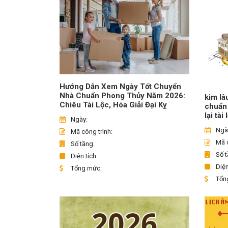
Hướng Dẫn Xem Ngày Tốt Chuyển
Nhà Chuẩn Phong Thủy Năm 2026:
kim lâ
Chiêu Tài Lộc, Hóa Giải Đại Kỵ
chuẩn
lại tài
Ngày:
Ngà
Mã công trình:
Mã c
Số tầng:
Số t
Diện tích:
Diện
Tổng mức:
Tổn