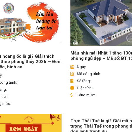
Mẫu nhà mái Nhật 1 tầng 13
u hoang ốc là gì? Giải thích
phòng ngủ đẹp – Mã số: BT 
 theo phong thủy 2026 — Đem
 lộc, bình an
Ngày:
Mã công trình:
y:
Số tầng:
ông trình:
Diện tích:
ầng:
Tổng mức:
 tích:
g mức:
Trực Thái Tuế là gì? Giải mã 
tượng Thái Tuế trong phong t
đón lành tránh dữ