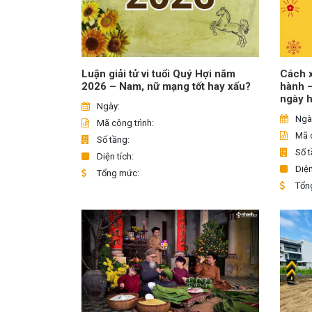
Luận giải tử vi tuổi Quý Hợi năm
Cách x
2026 – Nam, nữ mạng tốt hay xấu?
hành 
ngày 
Ngày:
Ngà
Mã công trình:
Mã c
Số tầng:
Số t
Diện tích:
Diện
Tổng mức:
Tổn