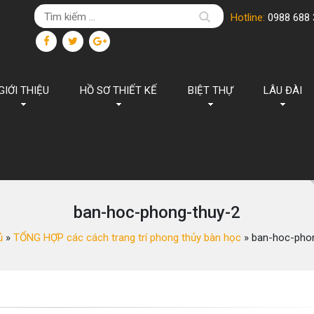
Hotline:
0988 688 
GIỚI THIỆU
HỒ SƠ THIẾT KẾ
BIỆT THỰ
LÂU ĐÀI
ban-hoc-phong-thuy-2
ủ
»
TỔNG HỢP các cách trang trí phong thủy bàn học
»
ban-hoc-pho