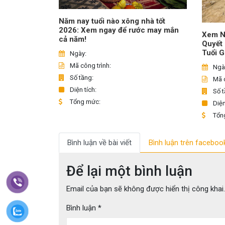
Năm nay tuổi nào xông nhà tốt
2026: Xem ngay để rước may mắn
Xem N
cả năm!
Quyết
Tuổi G
Ngày:
Mã công trình:
Ngà
Số tầng:
Mã c
Diện tích:
Số t
Tổng mức:
Diện
Tổn
Bình luận về bài viết
Bình luận trên faceboo
Để lại một bình luận
Email của bạn sẽ không được hiển thị công khai.
Bình luận
*