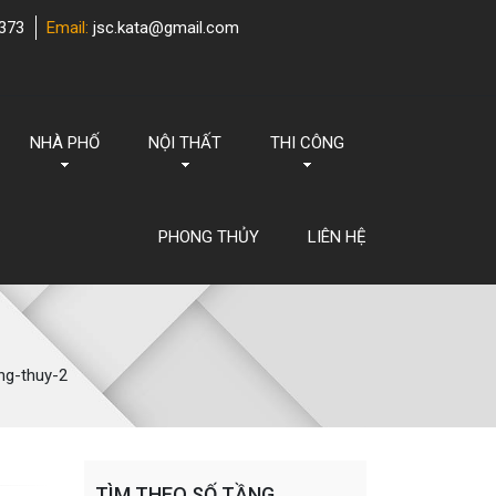
373
Email:
jsc.kata@gmail.com
NHÀ PHỐ
NỘI THẤT
THI CÔNG
PHONG THỦY
LIÊN HỆ
ng-thuy-2
TÌM THEO SỐ TẦNG