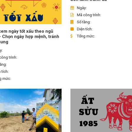
Ngày:
Mã công trình:
Số tầng:
Diện tích:
em ngày tốt xấu theo ngũ
Tổng mức:
– Chọn ngày hợp mệnh, tránh
hung
y:
ông trình:
ầng:
 tích:
g mức: