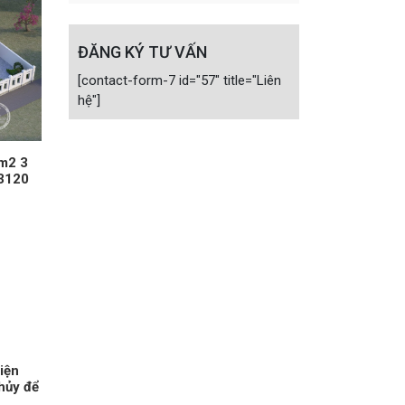
ĐĂNG KÝ TƯ VẤN
[contact-form-7 id="57" title="Liên
hệ"]
0m2 3
13120
hiện
hủy để