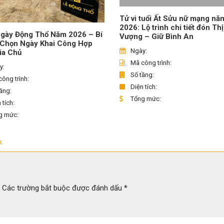
Tử vi tuổi Ất Sửu nữ mạng nă
2026: Lộ trình chi tiết đón Th
gày Động Thổ Năm 2026 – Bí
Vượng – Giữ Bình An
 Chọn Ngày Khai Công Hợp
Ngày:
ia Chủ
Mã công trình:
y:
Số tầng:
ông trình:
Diện tích:
ầng:
Tổng mức:
 tích:
g mức:
k
Các trường bắt buộc được đánh dấu
*