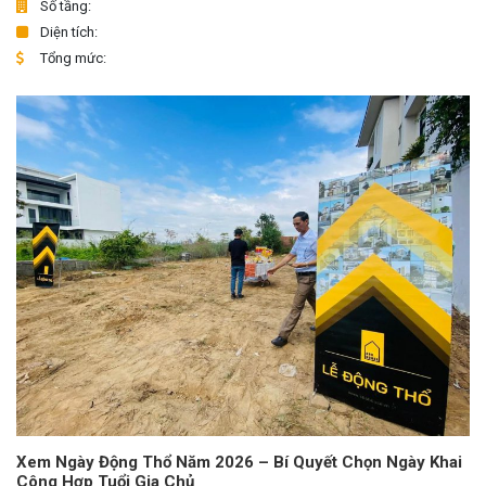
Số tầng:
Diện tích:
Tổng mức:
Xem Ngày Động Thổ Năm 2026 – Bí Quyết Chọn Ngày Khai
Công Hợp Tuổi Gia Chủ