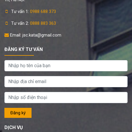
Tư vấn 1:
0988 688 373
Tư vấn 2:
0888 883 363
Email: jsc.kata@gmail.com
ĐĂNG KÝ TƯ VẤN
DỊCH VỤ