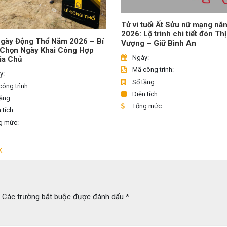
Tử vi tuổi Ất Sửu nữ mạng nă
2026: Lộ trình chi tiết đón Th
gày Động Thổ Năm 2026 – Bí
Vượng – Giữ Bình An
 Chọn Ngày Khai Công Hợp
Ngày:
ia Chủ
Mã công trình:
y:
Số tầng:
ông trình:
Diện tích:
ầng:
Tổng mức:
 tích:
g mức:
k
Các trường bắt buộc được đánh dấu
*