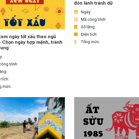
đón lành tránh dữ
Ngày:
Mã công trình:
Số tầng:
Diện tích:
em ngày tốt xấu theo ngũ
Tổng mức:
– Chọn ngày hợp mệnh, tránh
hung
y:
ông trình:
ầng:
 tích:
g mức: