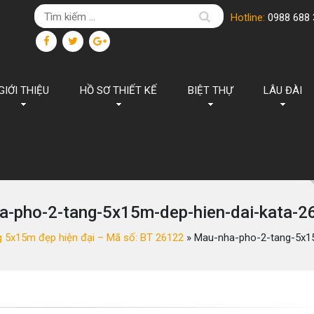
Hotline:
0988 688 
GIỚI THIỆU
HỒ SƠ THIẾT KẾ
BIỆT THỰ
LÂU ĐÀI
a-pho-2-tang-5x15m-dep-hien-dai-kata-2
g 5x15m đẹp hiện đại – Mã số: BT 26122
»
Mau-nha-pho-2-tang-5x15