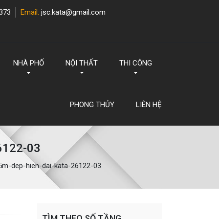
373
Email:
jsc.kata@gmail.com
NHÀ PHỐ
NỘI THẤT
THI CÔNG
PHONG THỦY
LIÊN HỆ
6122-03
m-dep-hien-dai-kata-26122-03
TÌM THEO SỐ TẦNG