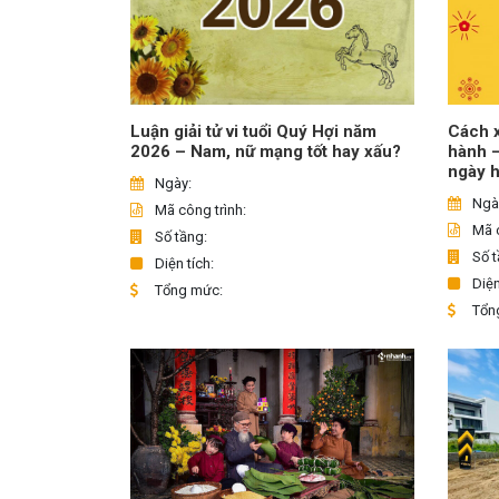
Luận giải tử vi tuổi Quý Hợi năm
Cách x
2026 – Nam, nữ mạng tốt hay xấu?
hành 
ngày 
Ngày:
Ngà
Mã công trình:
Mã c
Số tầng:
Số t
Diện tích:
Diện
Tổng mức:
Tổn