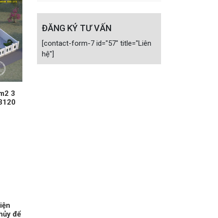
ĐĂNG KÝ TƯ VẤN
[contact-form-7 id="57" title="Liên
hệ"]
0m2 3
13120
hiện
hủy để