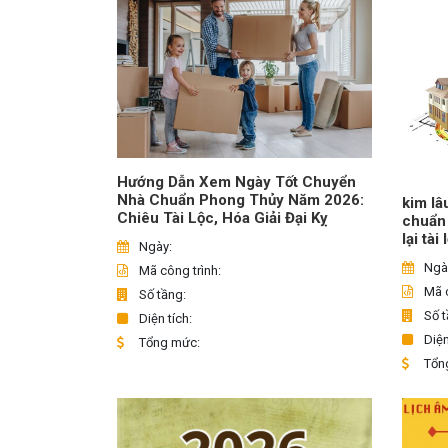
Hướng Dẫn Xem Ngày Tốt Chuyển
Nhà Chuẩn Phong Thủy Năm 2026:
kim lâ
Chiêu Tài Lộc, Hóa Giải Đại Kỵ
chuẩn
lại tài
Ngày:
Ngà
Mã công trình:
Mã c
Số tầng:
Số t
Diện tích:
Diện
Tổng mức:
Tổn