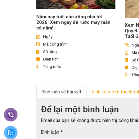
Năm nay tuổi nào xông nhà tốt
2026: Xem ngay để rước may mắn
Xem N
cả năm!
Quyết
Tuổi G
Ngày:
Mã công trình:
Ngà
Số tầng:
Mã c
Diện tích:
Số t
Tổng mức:
Diện
Tổn
Bình luận về bài viết
Bình luận trên faceboo
Để lại một bình luận
Email của bạn sẽ không được hiển thị công khai.
Bình luận
*