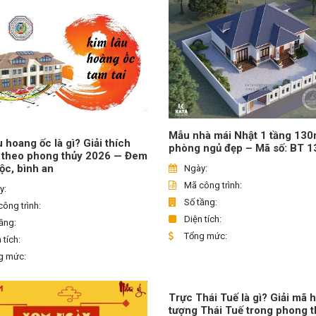
Mẫu nhà mái Nhật 1 tầng 13
u hoang ốc là gì? Giải thích
phòng ngủ đẹp – Mã số: BT 
 theo phong thủy 2026 — Đem
 lộc, bình an
Ngày:
Mã công trình:
y:
Số tầng:
ông trình:
Diện tích:
ầng:
Tổng mức:
 tích:
g mức:
Trực Thái Tuế là gì? Giải mã 
tượng Thái Tuế trong phong t