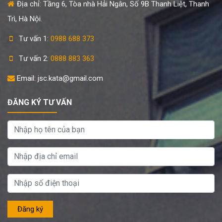
Địa chỉ: Tầng 6, Tòa nhà Hải Ngân, Số 9B Thanh Liệt, Thanh
Trì, Hà Nội.
Tư vấn 1:
0988 688 373
Tư vấn 2:
0888 883 363
Email: jsc.kata@gmail.com
ĐĂNG KÝ TƯ VẤN