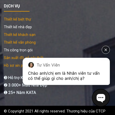
DỊCH VỤ
Thiết kế biệt thự
Thiết kế nhà đẹp
Thiết kế khách sạn
Thiết kế văn phòng
Thi công trọn gói
Sản xuất đồ gỗ nội thất
Tư Vấn Viên
Hồ sơ xin phép xây dựng
Chào anh/chị em là Nhân viên tư vấn 
➌ Hỗ trợ KATA 24/7
có thể giúp gì cho anh/chị ạ?
➋ 3.000+ Mẫu Nhà Đẹp
➊ 25+ Năm KATA
© Copyright 2021 All rights reserved. Thương hiệu của CTCP