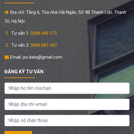
Địa chỉ: Tầng 6, Tòa nhà Hải Ngân, Số 9B Thanh Liệt, Thanh
Trì, Hà Nội.
Tư vấn 1:
0988 688 373
Tư vấn 2:
0888 883 363
Email: jsc.kata@gmail.com
ĐĂNG KÝ TƯ VẤN