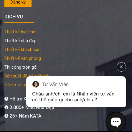
DỊCH VỤ
Thiết kế biệt thự
Thiết kế nhà đẹp
Thiết kế khách sạn
Thiết kế văn phòng
Thi công trọn gói
Sản xuất đồ gỗ nội thất
Tư Vấn Viên
Hồ sơ xin phép xây dựng
Chào anh/chị em là Nhân viên tư vấn 
➌ Hỗ trợ KATA 24/7
có thể giúp gì cho anh/chị ạ?
➋ 3.000+ Mẫu Nhà Đẹp
➊ 25+ Năm KATA