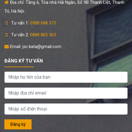
Địa chỉ: Tầng 6, Tòa nhà Hải Ngân, Số 9B Thanh Liệt, Thanh
Trì, Hà Nội.
Tư vấn 1:
0988 688 373
Tư vấn 2:
0888 883 363
Email: jsc.kata@gmail.com
ĐĂNG KÝ TƯ VẤN