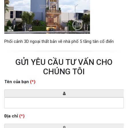
Phối cảnh 3D ngoại thất bản vẽ nhà phố 5 tầng tân cổ điển
GỬI YÊU CẦU TƯ VẤN CHO
CHÚNG TÔI
Tên của bạn
(*)
Địa chỉ
(*)