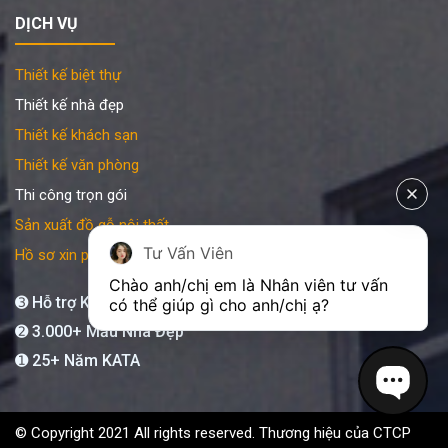
DỊCH VỤ
Thiết kế biệt thự
Thiết kế nhà đẹp
Thiết kế khách sạn
Thiết kế văn phòng
Thi công trọn gói
Sản xuất đồ gỗ nội thất
Tư Vấn Viên
Hồ sơ xin phép xây dựng
Chào anh/chị em là Nhân viên tư vấn 
➌ Hỗ trợ KATA 24/7
có thể giúp gì cho anh/chị ạ?
➋ 3.000+ Mẫu Nhà Đẹp
➊ 25+ Năm KATA
© Copyright 2021 All rights reserved. Thương hiệu của CTCP