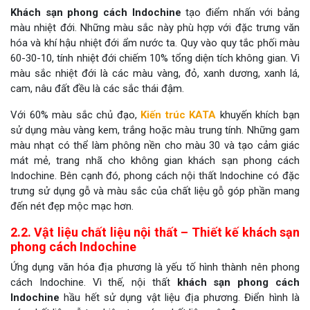
Khách sạn phong cách Indochine
tạo điểm nhấn với bảng
màu nhiệt đới. Những màu sắc này phù hợp với đặc trưng văn
hóa và khí hậu nhiệt đới ẩm nước ta. Quy vào quy tắc phối màu
60-30-10, tính nhiệt đới chiếm 10% tổng diện tích không gian. Vì
màu sắc nhiệt đới là các màu vàng, đỏ, xanh dương, xanh lá,
cam, nâu đất đều là các sắc thái đậm.
Với 60% màu sắc chủ đạo,
Kiến trúc KATA
khuyến khích bạn
sử dụng màu vàng kem, trắng hoặc màu trung tính. Những gam
màu nhạt có thể làm phông nền cho màu 30 và tạo cảm giác
mát mẻ, trang nhã cho không gian khách sạn phong cách
Indochine. Bên cạnh đó, phong cách nội thất Indochine có đặc
trưng sử dụng gỗ và màu sắc của chất liệu gỗ góp phần mang
đến nét đẹp mộc mạc hơn.
2.2. Vật liệu chất liệu nội thất – Thiết kế khách sạn
phong cách Indochine
Ứng dụng văn hóa địa phương là yếu tố hình thành nên phong
cách Indochine. Vì thế, nội thất
khách sạn phong cách
Indochine
hầu hết sử dụng vật liệu địa phương. Điển hình là