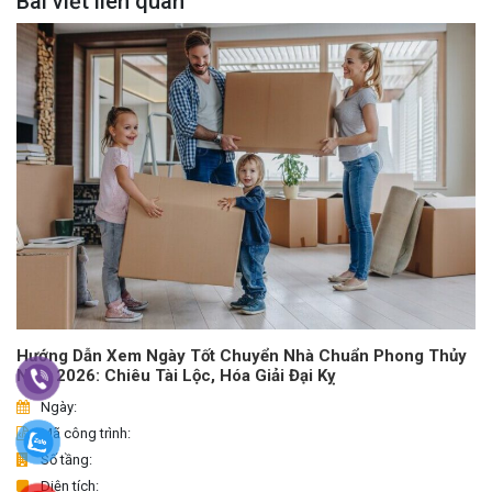
Bài viết liên quan
Hướng Dẫn Xem Ngày Tốt Chuyển Nhà Chuẩn Phong Thủy
Năm 2026: Chiêu Tài Lộc, Hóa Giải Đại Kỵ
Ngày:
Mã công trình:
Số tầng:
Diện tích: