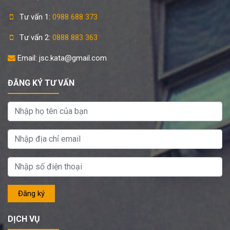
Tư vấn 1:
0988 688 373
Tư vấn 2:
0888 883 363
Email: jsc.kata@gmail.com
ĐĂNG KÝ TƯ VẤN
DỊCH VỤ