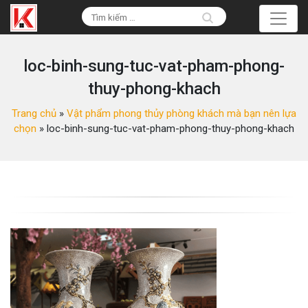
loc-binh-sung-tuc-vat-pham-phong-
thuy-phong-khach
Trang chủ
»
Vật phẩm phong thủy phòng khách mà bạn nên lựa
chọn
»
loc-binh-sung-tuc-vat-pham-phong-thuy-phong-khach