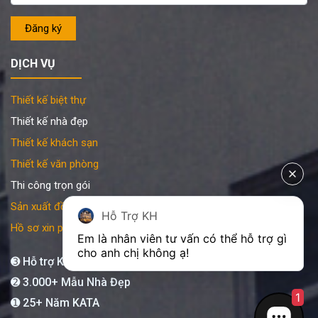
DỊCH VỤ
Thiết kế biệt thự
Thiết kế nhà đẹp
Thiết kế khách sạn
Thiết kế văn phòng
Thi công trọn gói
Sản xuất đồ gỗ nội thất
Hỗ Trợ KH
Hồ sơ xin phép xây dựng
Em là nhân viên tư vấn có thể hỗ trợ gì 
cho anh chị không ạ! 
➌ Hỗ trợ KATA 24/7
➋ 3.000+ Mẫu Nhà Đẹp
1
➊ 25+ Năm KATA