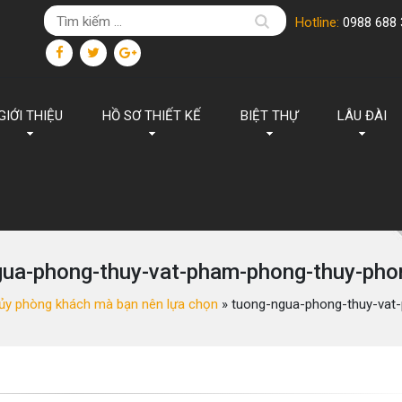
Hotline:
0988 688 
GIỚI THIỆU
HỒ SƠ THIẾT KẾ
BIỆT THỰ
LÂU ĐÀI
gua-phong-thuy-vat-pham-phong-thuy-pho
ủy phòng khách mà bạn nên lựa chọn
»
tuong-ngua-phong-thuy-vat