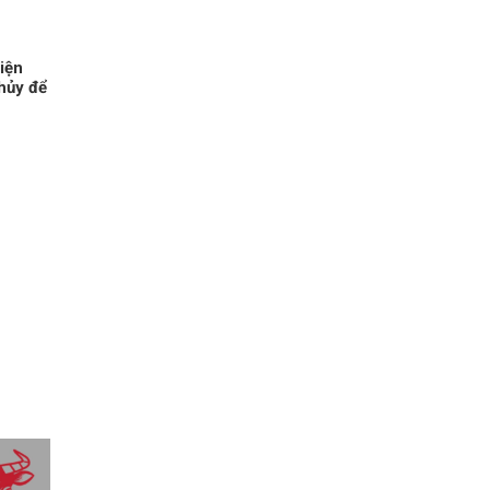
hiện
hủy để