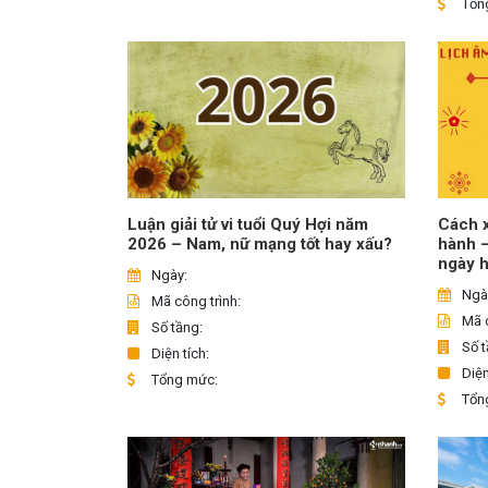
Tổn
Luận giải tử vi tuổi Quý Hợi năm
Cách x
2026 – Nam, nữ mạng tốt hay xấu?
hành 
ngày 
Ngày:
Ngà
Mã công trình:
Mã c
Số tầng:
Số t
Diện tích:
Diện
Tổng mức:
Tổn