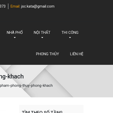
373
Email:
jsc.kata@gmail.com
NHÀ PHỐ
NỘI THẤT
THI CÔNG
PHONG THỦY
LIÊN HỆ
ng-khach
-pham-phong-thuy-phong-khach
TÌM THEO SỐ TẦNG