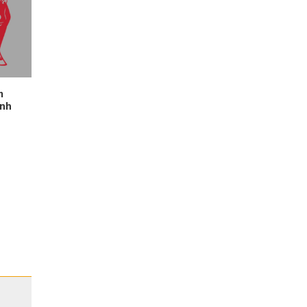
m
ịnh