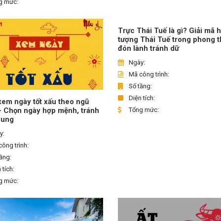
g mức:
Trực Thái Tuế là gì? Giải mã 
tượng Thái Tuế trong phong t
đón lành tránh dữ
Ngày:
Mã công trình:
Số tầng:
Diện tích:
em ngày tốt xấu theo ngũ
Tổng mức:
– Chọn ngày hợp mệnh, tránh
hung
y:
ông trình:
ầng:
 tích:
g mức: