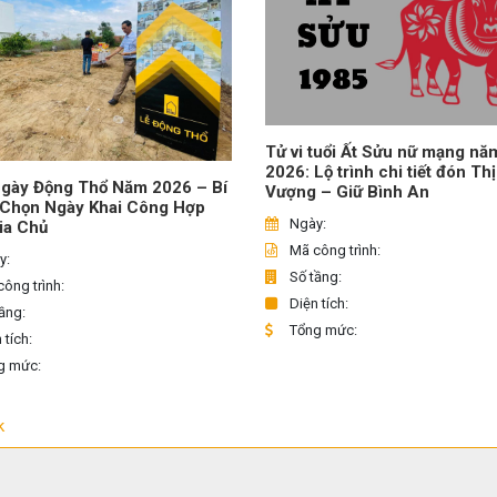
Tử vi tuổi Ất Sửu nữ mạng nă
2026: Lộ trình chi tiết đón Th
gày Động Thổ Năm 2026 – Bí
Vượng – Giữ Bình An
 Chọn Ngày Khai Công Hợp
Ngày:
ia Chủ
Mã công trình:
y:
Số tầng:
ông trình:
Diện tích:
ầng:
Tổng mức:
 tích:
g mức:
k