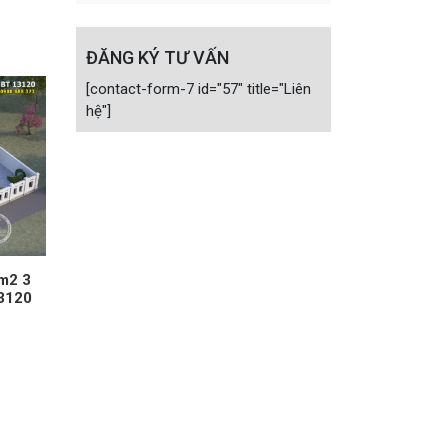
ĐĂNG KÝ TƯ VẤN
[contact-form-7 id="57" title="Liên
hệ"]
0m2 3
13120