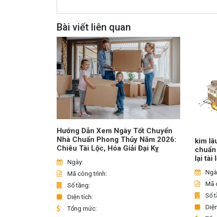
Bài viết liên quan
Hướng Dẫn Xem Ngày Tốt Chuyển
Nhà Chuẩn Phong Thủy Năm 2026:
kim lâ
Chiêu Tài Lộc, Hóa Giải Đại Kỵ
chuẩn
lại tài
Ngày:
Ngà
Mã công trình:
Mã c
Số tầng:
Số t
Diện tích:
Diện
Tổng mức: