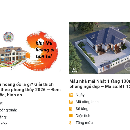
Mẫu nhà mái Nhật 1 tầng 13
u hoang ốc là gì? Giải thích
phòng ngủ đẹp – Mã số: BT 
 theo phong thủy 2026 — Đem
 lộc, bình an
Ngày:
Mã công trình:
y:
Số tầng:
ông trình:
Diện tích:
ầng:
Tổng mức:
 tích: