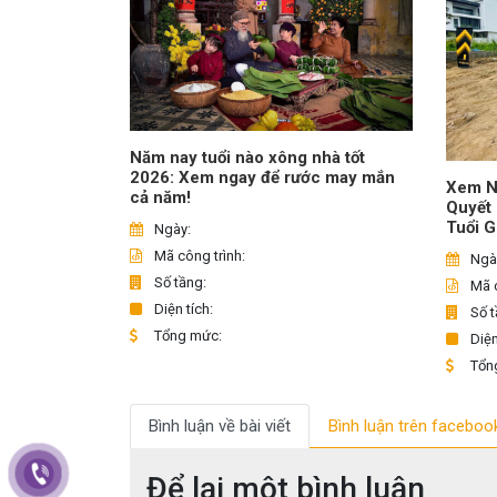
Năm nay tuổi nào xông nhà tốt
2026: Xem ngay để rước may mắn
Xem N
cả năm!
Quyết
Tuổi G
Ngày:
Mã công trình:
Ngà
Số tầng:
Mã c
Diện tích:
Số t
Tổng mức:
Diện
Tổn
Bình luận về bài viết
Bình luận trên faceboo
Để lại một bình luận